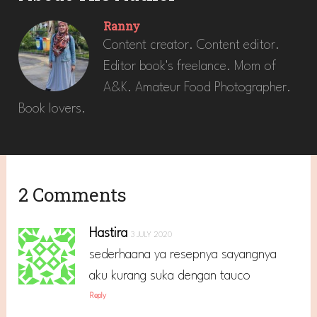
Ranny
Content creator. Content editor.
Editor book's freelance. Mom of
A&K. Amateur Food Photographer.
Book lovers.
2 Comments
Hastira
3 JULY 2020
sederhaana ya resepnya sayangnya
aku kurang suka dengan tauco
Reply