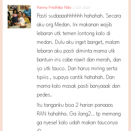
Fanny Fristhika Nila
2 JULY 2020
Pasti sudaaaahhhhhh hahahah. Secara
aku org Medan. Ini makanan wajib
lebaran utk temen lontong kalo di
medan. Dulu aku inget banget, malam
lebaran aku pasti diminta mama utk
bantuin iris cabe rawit dan merah, dan
ijo utk tauco. Dan harus miring serta
tipiiis , supaya cantik hahahah. Dan
mama kalo masak pasti banyaaak dan
pedes.
Itu tanganku bisa 2 harian panaaas
RAN hahahha. Ga ilang2.. tp memang
ga nyesel kalo udah makan tauconya