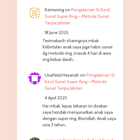
Kemuning
on
Pengalaman Si Kecil
Sunat Super Ring – Metode Sunat
Tanpa Jahitan
18 June 2025
Terimakasih sharingnya mbak
Kebetulan anak saya juga habis sunat
dg metode ring ,masuk 4 hari di area
ring keluar darah…
Usaifatul Hasanah
on
Pengalaman Si
Kecil Sunat Super Ring – Metode
Sunat Tanpa Jahitan
4 April 2025
Hai mbak, lepas lebaran ini doakan
saya hendak menyunatkan anak saya
dengan super ring. Bismillah. Anak saya
usia 3 tahun…