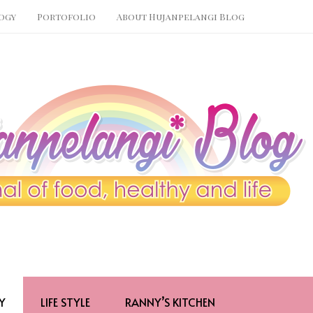
ogy
Portofolio
About Hujanpelangi Blog
Y
LIFE STYLE
RANNY’S KITCHEN