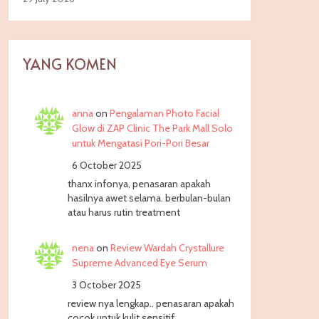
YANG KOMEN
anna
on
Pengalaman Photo Facial
Glow di ZAP Clinic The Park Mall Solo
untuk Mengatasi Pori-Pori Besar
6 October 2025
thanx infonya, penasaran apakah
hasilnya awet selama. berbulan-bulan
atau harus rutin treatment
nena
on
Review Wardah Crystallure
Supreme Advanced Eye Serum
3 October 2025
review nya lengkap.. penasaran apakah
cocok untuk kulit sensitif