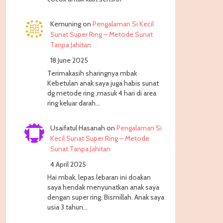
Kemuning
on
Pengalaman Si Kecil
Sunat Super Ring – Metode Sunat
Tanpa Jahitan
18 June 2025
Terimakasih sharingnya mbak
Kebetulan anak saya juga habis sunat
dg metode ring ,masuk 4 hari di area
ring keluar darah…
Usaifatul Hasanah
on
Pengalaman Si
Kecil Sunat Super Ring – Metode
Sunat Tanpa Jahitan
4 April 2025
Hai mbak, lepas lebaran ini doakan
saya hendak menyunatkan anak saya
dengan super ring. Bismillah. Anak saya
usia 3 tahun…