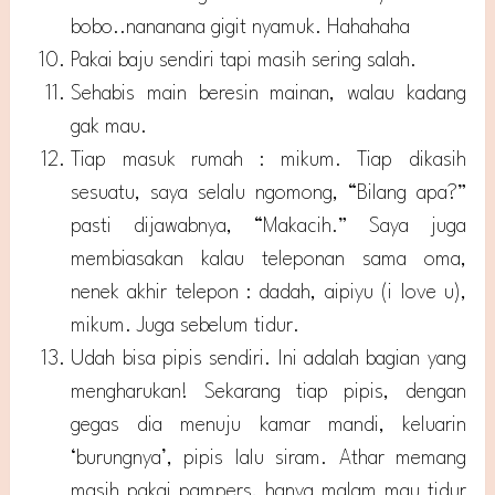
bobo..nananana gigit nyamuk. Hahahaha
Pakai baju sendiri tapi masih sering salah.
Sehabis main beresin mainan, walau kadang
gak mau.
Tiap masuk rumah : mikum. Tiap dikasih
sesuatu, saya selalu ngomong, “Bilang apa?”
pasti dijawabnya, “Makacih.” Saya juga
membiasakan kalau teleponan sama oma,
nenek akhir telepon : dadah, aipiyu (i love u),
mikum. Juga sebelum tidur.
Udah bisa pipis sendiri. Ini adalah bagian yang
mengharukan! Sekarang tiap pipis, dengan
gegas dia menuju kamar mandi, keluarin
‘burungnya’, pipis lalu siram. Athar memang
masih pakai pampers, hanya malam mau tidur