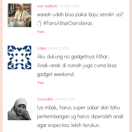
sari widiarti
29 APRIL 2015
waaah udah bisa pakai baju sendiri ya?
:’) #FansAtharGarisKeras
Reply
Lidya
29 APRIL 2015
Aku dukung no gadgetnya Athar.
Anak-anak di rumah juga cuma bisa
gadget weekend.
Reply
Susindra
29 APRIL 2015
Iya mbak, harus super sabar dan tahu
perkembangan yg harus diperoleh anak
agar expectasi lebih terukur.