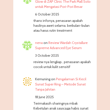
Glow di ZAP Clinic The Park Mall Solo
untuk Mengatasi Pori-Pori Besar
6 October 2025
thanx infonya, penasaran apakah
hasilnya awet selama. berbulan-bulan
atau harus rutin treatment
nena
on
Review Wardah Crystallure
Supreme Advanced Eye Serum
3 October 2025
review nya lengkap.. penasaran apakah
cocok untuk kulit sensitif
Kemuning
on
Pengalaman Si Kecil
Sunat Super Ring – Metode Sunat
Tanpa Jahitan
18 June 2025
Terimakasih sharingnya mbak
Kebetulan anak saya juga habis sunat