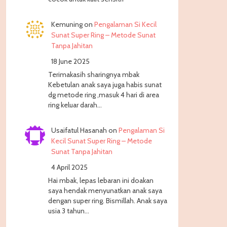
Kemuning
on
Pengalaman Si Kecil
Sunat Super Ring – Metode Sunat
Tanpa Jahitan
18 June 2025
Terimakasih sharingnya mbak
Kebetulan anak saya juga habis sunat
dg metode ring ,masuk 4 hari di area
ring keluar darah…
Usaifatul Hasanah
on
Pengalaman Si
Kecil Sunat Super Ring – Metode
Sunat Tanpa Jahitan
4 April 2025
Hai mbak, lepas lebaran ini doakan
saya hendak menyunatkan anak saya
dengan super ring. Bismillah. Anak saya
usia 3 tahun…