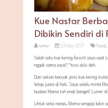
Kue Nastar Berba
Dibikin Sendiri d
ranny
23 May 2017
Food
Salah satu kue kering favorit saya saat
nggak sama saya? *toss dulu deh.
Dari sekian banyak jenis kue kering mulai
tetap juara di hati. Saya selalu minta M
buatan Mama tuh enak banget! Lumer di 
Untuk selai nanas, Mama sengaja bikin se