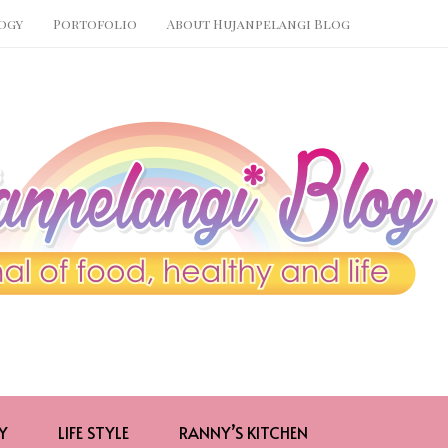
ogy
Portofolio
About Hujanpelangi Blog
Y
LIFE STYLE
RANNY’S KITCHEN