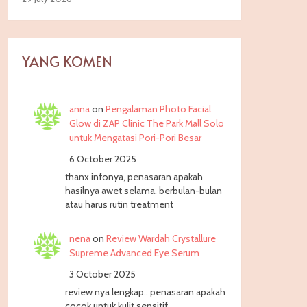
YANG KOMEN
anna
on
Pengalaman Photo Facial
Glow di ZAP Clinic The Park Mall Solo
untuk Mengatasi Pori-Pori Besar
6 October 2025
thanx infonya, penasaran apakah
hasilnya awet selama. berbulan-bulan
atau harus rutin treatment
nena
on
Review Wardah Crystallure
Supreme Advanced Eye Serum
3 October 2025
review nya lengkap.. penasaran apakah
cocok untuk kulit sensitif