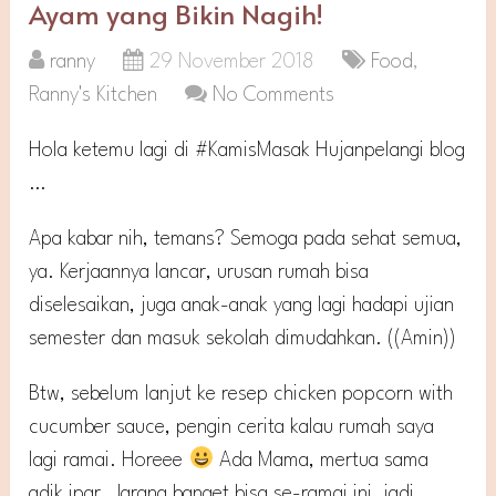
Ayam yang Bikin Nagih!
ranny
29 November 2018
Food
,
Ranny's Kitchen
No Comments
Hola ketemu lagi di #KamisMasak Hujanpelangi blog
…
Apa kabar nih, temans? Semoga pada sehat semua,
ya. Kerjaannya lancar, urusan rumah bisa
diselesaikan, juga anak-anak yang lagi hadapi ujian
semester dan masuk sekolah dimudahkan. ((Amin))
Btw, sebelum lanjut ke resep chicken popcorn with
cucumber sauce, pengin cerita kalau rumah saya
lagi ramai. Horeee
Ada Mama, mertua sama
adik ipar. Jarang banget bisa se-ramai ini, jadi