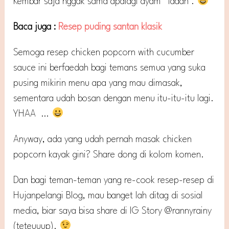
Kembar saja nggak sama apalagi ayam *laaah .
Baca juga :
Resep puding santan klasik
Semoga resep chicken popcorn with cucumber
sauce ini berfaedah bagi temans semua yang suka
pusing mikirin menu apa yang mau dimasak,
sementara udah bosan dengan menu itu-itu-itu lagi.
YHAA …
Anyway, ada yang udah pernah masak chicken
popcorn kayak gini? Share dong di kolom komen.
Dan bagi teman-teman yang re-cook resep-resep di
Hujanpelangi Blog, mau banget lah ditag di sosial
media, biar saya bisa share di IG Story @rannyrainy
(teteuuup).