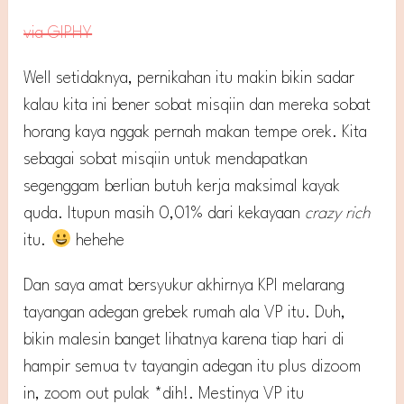
via GIPHY
Well setidaknya, pernikahan itu makin bikin sadar
kalau kita ini bener sobat misqiin dan mereka sobat
horang kaya nggak pernah makan tempe orek. Kita
sebagai sobat misqiin untuk mendapatkan
segenggam berlian butuh kerja maksimal kayak
quda. Itupun masih 0,01% dari kekayaan
crazy rich
itu.
hehehe
Dan saya amat bersyukur akhirnya KPI melarang
tayangan adegan grebek rumah ala VP itu. Duh,
bikin malesin banget lihatnya karena tiap hari di
hampir semua tv tayangin adegan itu plus dizoom
in, zoom out pulak *dih!. Mestinya VP itu