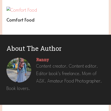
Comfort Food
About The Author
Ranny
Content creator. Content editor.
Editor book's freelance. Mom of
A&K. Amateur Food Photographer.
Book lovers.