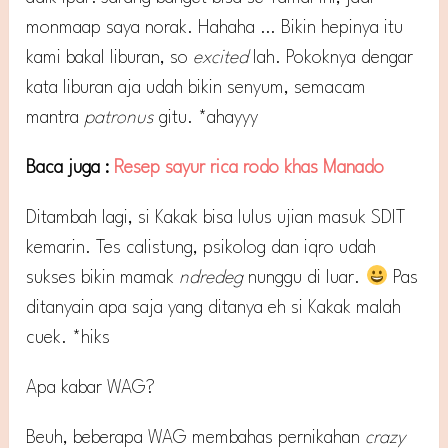
monmaap saya norak. Hahaha … Bikin hepinya itu
kami bakal liburan, so
excited
lah. Pokoknya dengar
kata liburan aja udah bikin senyum, semacam
mantra
patronus
gitu. *ahayyy
Baca juga :
Resep sayur rica rodo khas Manado
Ditambah lagi, si Kakak bisa lulus ujian masuk SDIT
kemarin. Tes calistung, psikolog dan iqro udah
sukses bikin mamak
ndredeg
nunggu di luar.
Pas
ditanyain apa saja yang ditanya eh si Kakak malah
cuek. *hiks
Apa kabar WAG?
Beuh, beberapa WAG membahas pernikahan
crazy