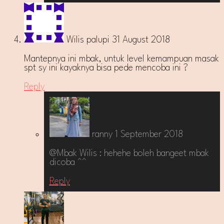
Wilis palupi
31 August 2018
Mantepnya ini mbak, untuk level kemampuan masak
spt sy ini kayaknya bisa pede mencoba ini ?
Reply
ranny
1 September 2018
@Mbak Wilis : hehehe boleh bangeet mbak
dicoba ^^
Reply