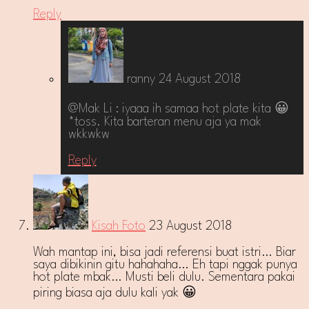
Reply
ranny
24 August 2018
@Mak Li : iyaaa ih samaa hot plate kita 😀
*toss. Kita barteran menu aja ya mak
wkkwkw
Reply
Kisah Foto
23 August 2018
Wah mantap ini, bisa jadi referensi buat istri… Biar
saya dibikinin gitu hahahaha… Eh tapi nggak punya
hot plate mbak… Musti beli dulu. Sementara pakai
piring biasa aja dulu kali yak 😀