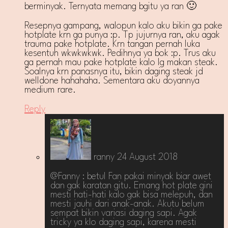
berminyak. Ternyata memang bgitu ya ran 🙂
Resepnya gampang, walopun kalo aku bikin ga pake
hotplate krn ga punya :p. Tp jujurnya ran, aku agak
trauma pake hotplate. Krn tangan pernah luka
kesentuh wkwkwkwk. Pedihnya ya bok :p. Trus aku
ga pernah mau pake hotplate kalo lg makan steak.
Soalnya krn panasnya itu, bikin daging steak jd
welldone hahahaha. Sementara aku doyannya
medium rare.
Reply
ranny
24 August 2018
@Fanny : betul Fan pakai minyak biar awet
dan gak karatan gitu. Emang hot plate gini
mesti hati-hati kalo gak bisa melepuh, dan
mesti jauhi dari anak-anak. Akutu belum
sempat bikin variasi daging sapi. Agak
tricky ya klo daging sapi, karena mesti