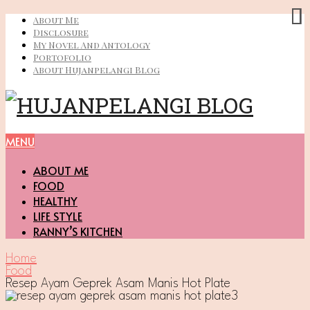
About Me
Disclosure
My Novel And Antology
Portofolio
About Hujanpelangi Blog
MENU
ABOUT ME
FOOD
HEALTHY
LIFE STYLE
RANNY’S KITCHEN
Home
Food
Resep Ayam Geprek Asam Manis Hot Plate