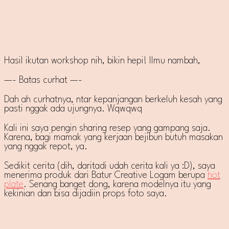
Hasil ikutan workshop nih, bikin hepi! Ilmu nambah,
—- Batas curhat —-
Dah ah curhatnya, ntar kepanjangan berkeluh kesah yang
pasti nggak ada ujungnya. Wqwqwq
Kali ini saya pengin sharing resep yang gampang saja.
Karena, bagi mamak yang kerjaan bejibun butuh masakan
yang nggak repot, ya.
Sedikit cerita (dih, daritadi udah cerita kali ya :D), saya
menerima produk dari Batur Creative Logam berupa
hot
plate
. Senang banget dong, karena modelnya itu yang
kekinian dan bisa dijadiin props foto saya.