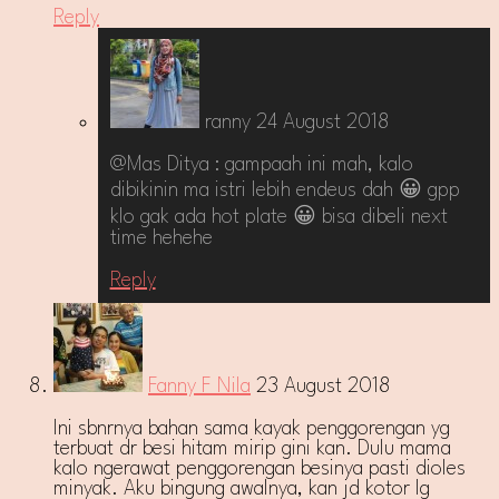
Reply
ranny
24 August 2018
@Mas Ditya : gampaah ini mah, kalo
dibikinin ma istri lebih endeus dah 😀 gpp
klo gak ada hot plate 😀 bisa dibeli next
time hehehe
Reply
Fanny F Nila
23 August 2018
Ini sbnrnya bahan sama kayak penggorengan yg
terbuat dr besi hitam mirip gini kan. Dulu mama
kalo ngerawat penggorengan besinya pasti dioles
minyak. Aku bingung awalnya, kan jd kotor lg