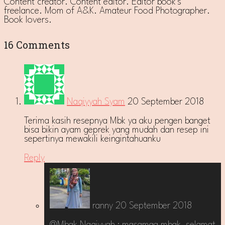
Content creator. Content editor. Editor book's
freelance. Mom of A&K. Amateur Food Photographer.
Book lovers.
16 Comments
Naqiyyah Syam
20 September 2018
Terima kasih resepnya Mbk ya aku pengen banget
bisa bikin ayam geprek yang mudah dan resep ini
sepertinya mewakili keingintahuanku
Reply
ranny
20 September 2018
@Mbak Naqiyyah : masamaa mbak, selamat