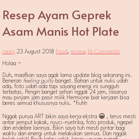
Resep Ayam Geprek
Asam Manis Hot Plate
ranny
23 August 2018
Food
,
review
16 Comments
Holaa ~
Duh, maafkan saya agak lama update blog sekarang ini.
Beneran
feeling guilty
banget. Bahan untuk nulis udah
ada, foto udah ada tapi sayang energi ini sungguh
terbatas. Pengin banget sehari nggak 24 jam, rasanya
mau pinjam jam pasir milik Hermione biar kerjaan bisa
beres semua khususnya nulis. *fiuhh
Nggak punya ART bikin saya kerja ekstra 😀 , terus mesti
antar jemput kakak, nyuci-nyetrika, foto produk, ngepel
dan endebre lainnya. Bikin saya tuh mesti pintar bagi
waktu dan energi untuk melakukan semua. Dan nggak