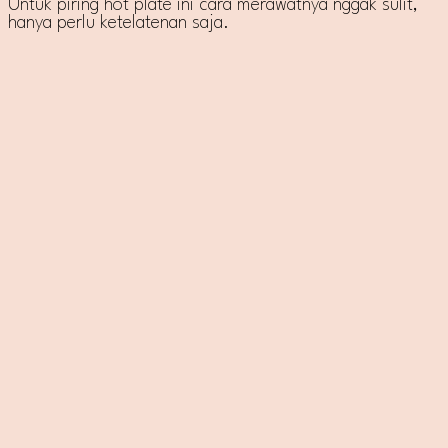
Untuk piring hot plate ini cara merawatnya nggak sulit,
hanya perlu ketelatenan saja.