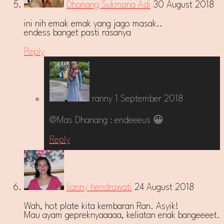
Dhanang Sukmana Adi
30 August 2018
ini nih emak emak yang jago masak..
endess banget pasti rasanya
Reply
ranny
1 September 2018
@Mas Dhanang : endeeeus 😀
Reply
lianny hendrawati
24 August 2018
Wah, hot plate kita kembaran Ran. Asyik!
Mau ayam gepreknyaaaaa, keliatan enak bangeeeet.