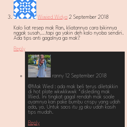
Wiwied Widya
2 September 2018
Kalo liat resep mak Ran, kliatannya cara bikinnya
nggak susah….tapi ga yakin deh kalo nyoba sendiri.
Ada tips anti gagalnya ga mak?
Reply
ranny
12 September 2018
@Mak Wied : ada mak beli terus diletakkin
di hot plate wkwkkwwk *disleding mak
Wied. Ini tingkat gagal rendah mak soale
ayamnya kan pake bumbu crispy yang udah
ada, ya. Untuk saos itu jg aku udah kasih
tips mudah.
Reply