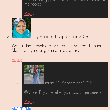
mencoba ^^
Reply
Ety Abdoel
4 September 2018
Wah, udah masak aja. Aku belum sempat huhuhu.
Masih punya utang sama anak-anak.
Reply
ranny
12 September 2018
@Mbak Ety : hehehe iya mbaak, gerceeep
Reply