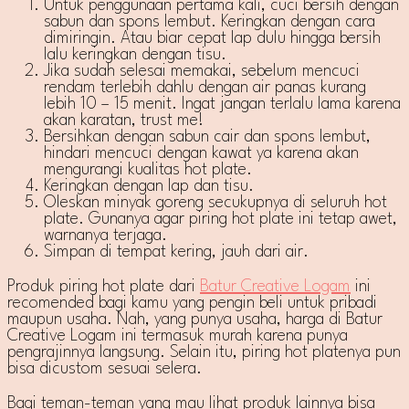
Untuk penggunaan pertama kali, cuci bersih dengan
sabun dan spons lembut. Keringkan dengan cara
dimiringin. Atau biar cepat lap dulu hingga bersih
lalu keringkan dengan tisu.
Jika sudah selesai memakai, sebelum mencuci
rendam terlebih dahlu dengan air panas kurang
lebih 10 – 15 menit. Ingat jangan terlalu lama karena
akan karatan, trust me!
Bersihkan dengan sabun cair dan spons lembut,
hindari mencuci dengan kawat ya karena akan
mengurangi kualitas hot plate.
Keringkan dengan lap dan tisu.
Oleskan minyak goreng secukupnya di seluruh hot
plate. Gunanya agar piring hot plate ini tetap awet,
warnanya terjaga.
Simpan di tempat kering, jauh dari air.
Produk piring hot plate dari
Batur Creative Logam
ini
recomended bagi kamu yang pengin beli untuk pribadi
maupun usaha. Nah, yang punya usaha, harga di Batur
Creative Logam ini termasuk murah karena punya
pengrajinnya langsung. Selain itu, piring hot platenya pun
bisa dicustom sesuai selera.
Bagi teman-teman yang mau lihat produk lainnya bisa