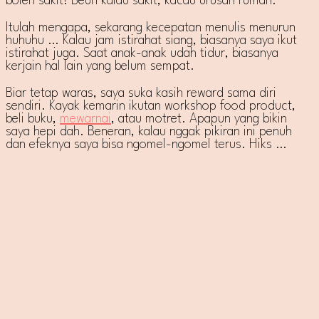
boleh sakit! Beuh kalau sakit, kacau urusan rumah.
Itulah mengapa, sekarang kecepatan menulis menurun
huhuhu … Kalau jam istirahat siang, biasanya saya ikut
istirahat juga. Saat anak-anak udah tidur, biasanya
kerjain hal lain yang belum sempat.
Biar tetap waras, saya suka kasih reward sama diri
sendiri. Kayak kemarin ikutan workshop food product,
beli buku,
mewarnai
, atau motret. Apapun yang bikin
saya hepi dah. Beneran, kalau nggak pikiran ini penuh
dan efeknya saya bisa ngomel-ngomel terus. Hiks …