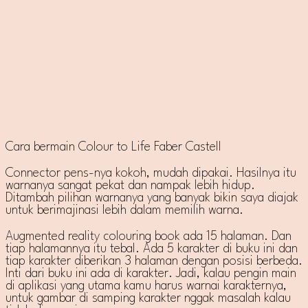
Cara bermain Colour to Life Faber Castell
Connector pens-nya kokoh, mudah dipakai. Hasilnya itu
warnanya sangat pekat dan nampak lebih hidup.
Ditambah pilihan warnanya yang banyak bikin saya diajak
untuk berimajinasi lebih dalam memilih warna.
Augmented reality colouring book ada 15 halaman. Dan
tiap halamannya itu tebal. Ada 5 karakter di buku ini dan
tiap karakter diberikan 3 halaman dengan posisi berbeda.
Inti dari buku ini ada di karakter. Jadi, kalau pengin main
di aplikasi yang utama kamu harus warnai karakternya,
untuk gambar di samping karakter nggak masalah kalau