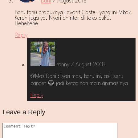
Dani
7 August 2018
Baru tahu produknya Favorit Castell yang ini Mbak.
Keren juga ya. Nyari ah ntar di toko buku.
Hehehehe
Reply
ranny
7 August 2018
@Mas Dani : iyaa mas, baru ini, asli seru
banget 😀 jadi ketagihan main animasinya
Reply
Leave a Reply