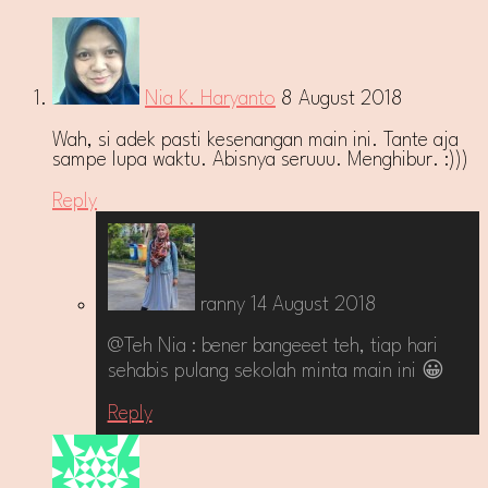
Nia K. Haryanto
8 August 2018
Wah, si adek pasti kesenangan main ini. Tante aja
sampe lupa waktu. Abisnya seruuu. Menghibur. :)))
Reply
ranny
14 August 2018
@Teh Nia : bener bangeeet teh, tiap hari
sehabis pulang sekolah minta main ini 😀
Reply