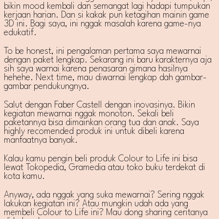
bikin mood kembali dan semangat lagi hadapi tumpukan
kerjaan harian. Dan si kakak pun ketagihan mainin game
3D ini. Bagi saya, ini nggak masalah karena game-nya
edukatif.
To be honest, ini pengalaman pertama saya mewarnai
dengan paket lengkap. Sekarang ini baru karakternya aja
sih saya warnai karena penasaran gimana hasilnya
hehehe. Next time, mau diwarnai lengkap dah gambar-
gambar pendukungnya.
Salut dengan Faber Castell dengan inovasinya. Bikin
kegiatan mewarnai nggak monoton. Sekali beli
paketannya bisa dimainkan orang tua dan anak. Saya
highly recomended produk ini untuk dibeli karena
manfaatnya banyak.
Kalau kamu pengin beli produk Colour to Life ini bisa
lewat Tokopedia, Gramedia atau toko buku terdekat di
kota kamu.
Anyway, ada nggak yang suka mewarnai? Sering nggak
lakukan kegiatan ini? Atau mungkin udah ada yang
membeli Colour to Life ini? Mau dong sharing ceritanya