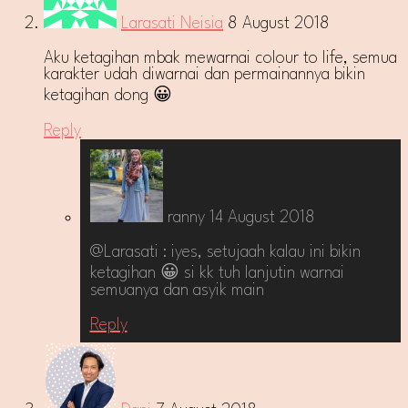
Larasati Neisia
8 August 2018
Aku ketagihan mbak mewarnai colour to life, semua
karakter udah diwarnai dan permainannya bikin
ketagihan dong 😀
Reply
ranny
14 August 2018
@Larasati : iyes, setujaah kalau ini bikin
ketagihan 😀 si kk tuh lanjutin warnai
semuanya dan asyik main
Reply