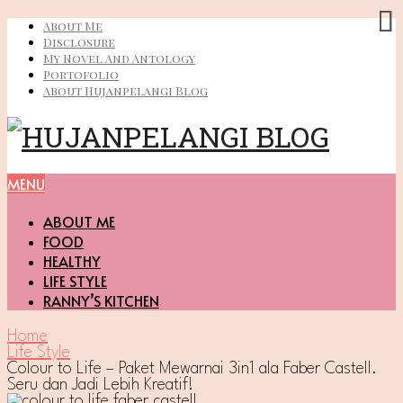
About Me
Disclosure
My Novel And Antology
Portofolio
About Hujanpelangi Blog
MENU
ABOUT ME
FOOD
HEALTHY
LIFE STYLE
RANNY’S KITCHEN
Home
Life Style
Colour to Life – Paket Mewarnai 3in1 ala Faber Castell.
Seru dan Jadi Lebih Kreatif!