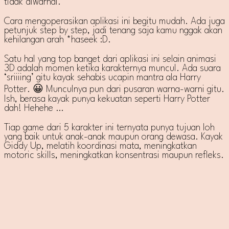
tidak diwarnai.
Cara mengoperasikan aplikasi ini begitu mudah. Ada juga
petunjuk step by step, jadi tenang saja kamu nggak akan
kehilangan arah *haseek :D.
Satu hal yang top banget dari aplikasi ini selain animasi
3D adalah momen ketika karakternya muncul. Ada suara
‘sriiiing’ gitu kayak sehabis ucapin mantra ala Harry
Potter. 😀 Munculnya pun dari pusaran warna-warni gitu.
Ish, berasa kayak punya kekuatan seperti Harry Potter
dah! Hehehe …
Tiap game dari 5 karakter ini ternyata punya tujuan loh
yang baik untuk anak-anak maupun orang dewasa. Kayak
Giddy Up, melatih koordinasi mata, meningkatkan
motoric skills, meningkatkan konsentrasi maupun refleks.