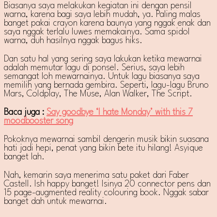
Biasanya saya melakukan kegiatan ini dengan pensil
warna, karena bagi saya lebih mudah, ya. Paling malas
banget pakai crayon karena baunya yang nggak enak dan
saya nggak terlalu luwes memakainya. Sama spidol
warna, duh hasilnya nggak bagus hiks.
Dan satu hal yang sering saya lakukan ketika mewarnai
adalah memutar lagu di ponsel. Serius, saya lebih
semangat loh mewarnainya. Untuk lagu biasanya saya
memilih yang bernada gembira. Seperti, lagu-lagu Bruno
Mars, Coldplay, The Muse, Alan Walker, The Script.
Baca juga :
Say goodbye ‘I hate Monday’ with this 7
moodbooster song
Pokoknya mewarnai sambil dengerin musik bikin suasana
hati jadi hepi, penat yang bikin bete itu hilang! Asyique
banget lah.
Nah, kemarin saya menerima satu paket dari Faber
Castell. Ish happy banget! Isinya 20 connector pens dan
15 page-augmented reality colouring book. Nggak sabar
banget dah untuk mewarnai.