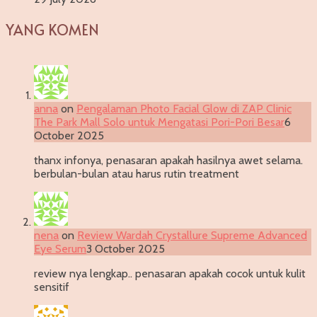
YANG KOMEN
anna
on
Pengalaman Photo Facial Glow di ZAP Clinic
The Park Mall Solo untuk Mengatasi Pori-Pori Besar
6
October 2025
thanx infonya, penasaran apakah hasilnya awet selama.
berbulan-bulan atau harus rutin treatment
nena
on
Review Wardah Crystallure Supreme Advanced
Eye Serum
3 October 2025
review nya lengkap.. penasaran apakah cocok untuk kulit
sensitif