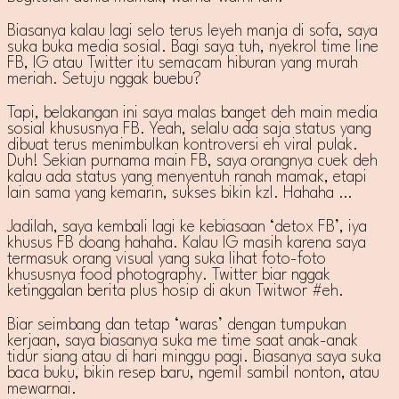
Biasanya kalau lagi selo terus leyeh manja di sofa, saya
suka buka media sosial. Bagi saya tuh, nyekrol time line
FB, IG atau Twitter itu semacam hiburan yang murah
meriah. Setuju nggak buebu?
Tapi, belakangan ini saya malas banget deh main media
sosial khususnya FB. Yeah, selalu ada saja status yang
dibuat terus menimbulkan kontroversi eh viral pulak.
Duh! Sekian purnama main FB, saya orangnya cuek deh
kalau ada status yang menyentuh ranah mamak, etapi
lain sama yang kemarin, sukses bikin kzl. Hahaha …
Jadilah, saya kembali lagi ke kebiasaan ‘detox FB’, iya
khusus FB doang hahaha. Kalau IG masih karena saya
termasuk orang visual yang suka lihat foto-foto
khususnya food photography. Twitter biar nggak
ketinggalan berita plus hosip di akun Twitwor #eh.
Biar seimbang dan tetap ‘waras’ dengan tumpukan
kerjaan, saya biasanya suka me time saat anak-anak
tidur siang atau di hari minggu pagi. Biasanya saya suka
baca buku, bikin resep baru, ngemil sambil nonton, atau
mewarnai.