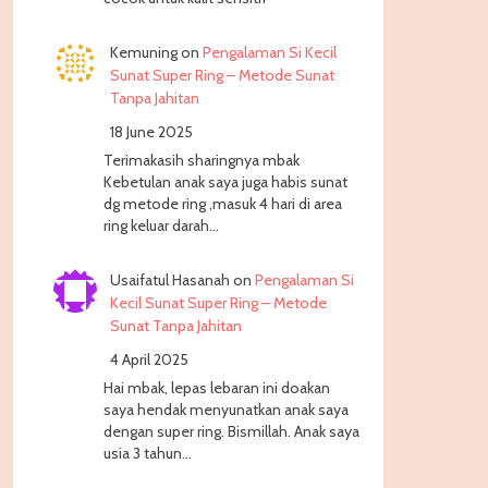
Kemuning
on
Pengalaman Si Kecil
Sunat Super Ring – Metode Sunat
Tanpa Jahitan
18 June 2025
Terimakasih sharingnya mbak
Kebetulan anak saya juga habis sunat
dg metode ring ,masuk 4 hari di area
ring keluar darah…
Usaifatul Hasanah
on
Pengalaman Si
Kecil Sunat Super Ring – Metode
Sunat Tanpa Jahitan
4 April 2025
Hai mbak, lepas lebaran ini doakan
saya hendak menyunatkan anak saya
dengan super ring. Bismillah. Anak saya
usia 3 tahun…