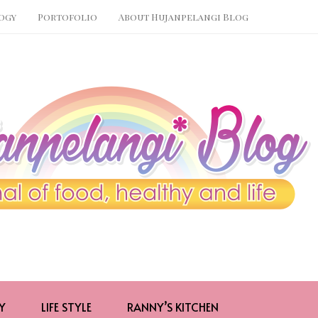
ogy
Portofolio
About Hujanpelangi Blog
Y
LIFE STYLE
RANNY’S KITCHEN