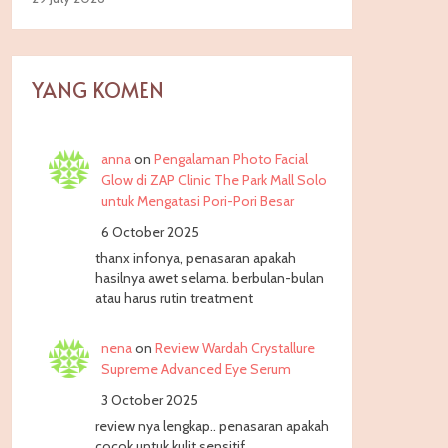
YANG KOMEN
anna
on
Pengalaman Photo Facial
Glow di ZAP Clinic The Park Mall Solo
untuk Mengatasi Pori-Pori Besar
6 October 2025
thanx infonya, penasaran apakah
hasilnya awet selama. berbulan-bulan
atau harus rutin treatment
nena
on
Review Wardah Crystallure
Supreme Advanced Eye Serum
3 October 2025
review nya lengkap.. penasaran apakah
cocok untuk kulit sensitif