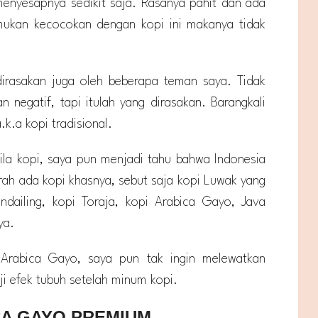
menyesapnya sedikit saja. Rasanya pahit dan ada
mukan kecocokan dengan kopi ini makanya tidak
dirasakan juga oleh beberapa teman saya. Tidak
negatif, tapi itulah yang dirasakan. Barangkali
.k.a kopi tradisional.
la kopi, saya pun menjadi tahu bahwa Indonesia
erah ada kopi khasnya, sebut saja kopi Luwak yang
ndailing, kopi Toraja, kopi Arabica Gayo, Java
ya.
Arabica Gayo, saya pun tak ingin melewatkan
 efek tubuh setelah minum kopi.
CA GAYO PREMIUM