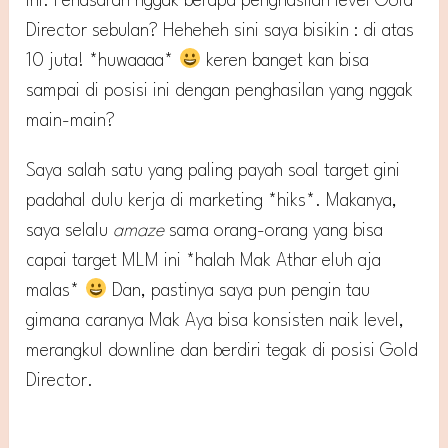
ini. Penasaran nggak berapa penghasilan level Gold
Director sebulan? Heheheh sini saya bisikin : di atas
10 juta! *huwaaaa*
keren banget kan bisa
sampai di posisi ini dengan penghasilan yang nggak
main-main?
Saya salah satu yang paling payah soal target gini
padahal dulu kerja di marketing *hiks*. Makanya,
saya selalu
amaze
sama orang-orang yang bisa
capai target MLM ini *halah Mak Athar eluh aja
malas*
Dan, pastinya saya pun pengin tau
gimana caranya Mak Aya bisa konsisten naik level,
merangkul downline dan berdiri tegak di posisi Gold
Director.