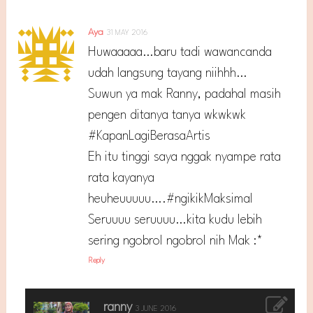
Aya
31 MAY 2016
Huwaaaaa…baru tadi wawancanda
udah langsung tayang niihhh…
Suwun ya mak Ranny, padahal masih
pengen ditanya tanya wkwkwk
#KapanLagiBerasaArtis
Eh itu tinggi saya nggak nyampe rata
rata kayanya
heuheuuuuu….#ngikikMaksimal
Seruuuu seruuuu…kita kudu lebih
sering ngobrol ngobrol nih Mak :*
Reply
ranny
3 JUNE 2016