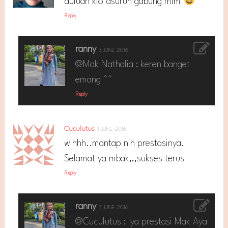
duluan klo dsuruh gabung mlm
Reply
ranny
3 JUNE 2016
@Mak Nathalia : keren banget
emang ^^
Reply
Cuculutus
1 JUNE 2016
wihhh..mantap nih prestasinya.
Selamat ya mbak,,,sukses terus
Reply
ranny
3 JUNE 2016
@Cuculutus : iya prestasi Mak Aya