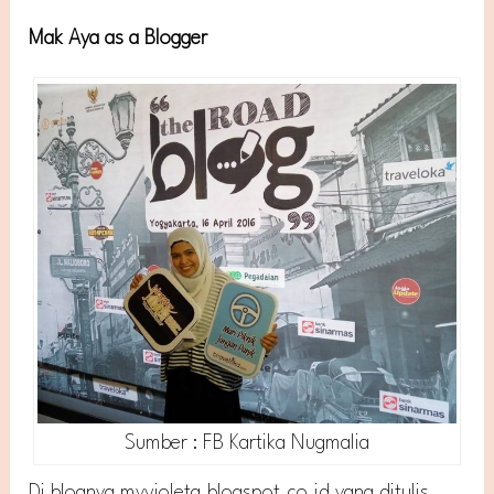
Mak Aya as a Blogger
Sumber : FB Kartika Nugmalia
Di blognya myvioleta.blogspot.co.id yang ditulis