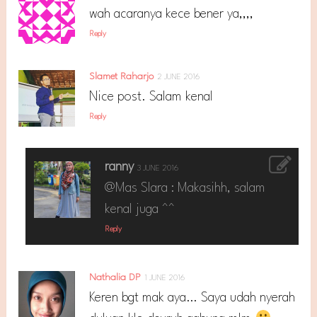
wah acaranya kece bener ya,,,,
Reply
Slamet Raharjo
2 JUNE 2016
Nice post. Salam kenal
Reply
ranny
3 JUNE 2016
@Mas Slara : Makasihh, salam
kenal juga ^^
Reply
Nathalia DP
1 JUNE 2016
Keren bgt mak aya… Saya udah nyerah