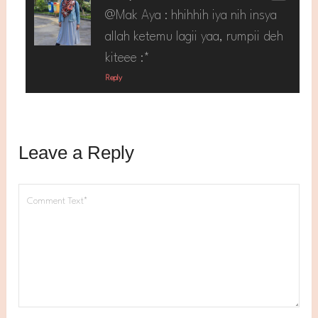
@Mak Aya : hhihhih iya nih insya
allah ketemu lagii yaa, rumpii deh
kiteee :*
Reply
Leave a Reply