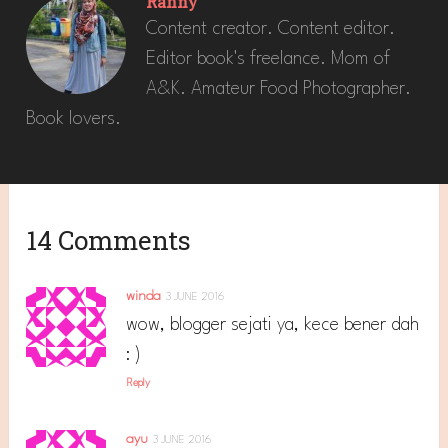
Ranny
Content creator. Content editor.
Editor book's freelance. Mom of
A&K. Amateur Food Photographer.
Book lovers.
14 Comments
winda
3 JUNE 2016
wow, blogger sejati ya, kece bener dah
: )
Reply
ayu
3 JUNE 2016