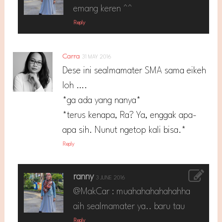
emang keren ^^
Reply
Carra
31 MAY 2016
Dese ini sealmamater SMA sama eikeh
loh ….
*ga ada yang nanya*
*terus kenapa, Ra? Ya, enggak apa-
apa sih. Nunut ngetop kali bisa.*
Reply
ranny
3 JUNE 2016
@MakCar : muahahahahahahha
aih sealmamater ya.. baru tau
Reply