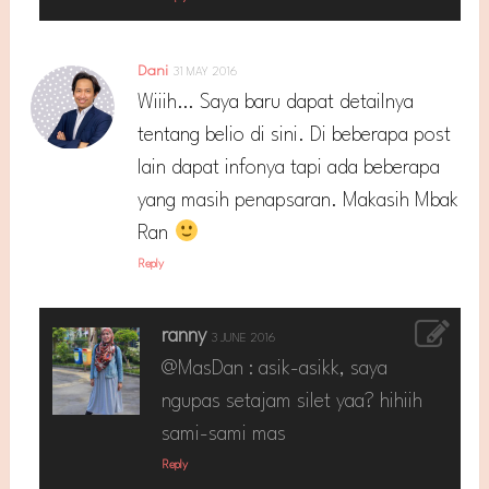
Dani
31 MAY 2016
Wiiih… Saya baru dapat detailnya
tentang belio di sini. Di beberapa post
lain dapat infonya tapi ada beberapa
yang masih penapsaran. Makasih Mbak
Ran
Reply
ranny
3 JUNE 2016
@MasDan : asik-asikk, saya
ngupas setajam silet yaa? hihiih
sami-sami mas
Reply