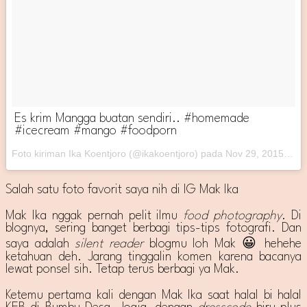
Es krim Mangga buatan sendiri.. #homemade
#icecream #mango #foodporn
Foto kiriman Ika Koentjoro (@ikakoentjoro) pada
Nov 29, 2015 pada 6:56 PST
Salah satu foto favorit saya nih di IG Mak Ika
Mak Ika nggak pernah pelit ilmu
food photography
. Di
blognya, sering banget berbagi tips-tips fotografi. Dan
saya adalah
silent reader
blogmu loh Mak 😀 hehehe
ketahuan deh. Jarang tinggalin komen karena bacanya
lewat ponsel sih. Tetap terus berbagi ya Mak.
Ketemu pertama kali dengan Mak Ika saat halal bi halal