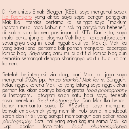
Di Komunitas Emak Blogger (KEB), saya mengenal sosok
Ika Koentjoro
yang akrab saya sapa dengan panggilan
Mak Ika. Interaksi pertama kali seingat saya *maklum
ingatan mulai rada kabur nih saking banyaknya hehehe*,
di salah satu komen postingan di KEB. Dari situ, saya
mulai berkunjung di blognya Mak Ika di ikakoentjoro.com
sayangnya blog ini udah nggak aktif ya, Mak ;). Mak Ika
yang saya kenal pertama kali pernah menjuarai beberapa
lomba blog. Saya yang baru mulai aktif di lomba blog pun
semakin semangat dengan sharingnya waktu itu di kolom
komen.
Setelah berinteraksi via blog, dari Mak Ika juga saya
mengenal #52wfpp.
Im so thankful Mak for it
! Sungguh,
kalau nggak karena Mak Ika yang bilang saya nggak akan
pernah tau akan adanya belajar gratis
food photography
di Instagram. Fotografi salah satu hobi saya, terlebih
saya menekuni
food photography
. Dan Mak Ika benar-
benar membantu saya. Di #52wfpp saya mengenal
banyak emak-emak yang memiliki hobi sama, mendapat
saran dan kritik yang sangat membangun dari pakar
food
photography
. Satu hal yang saya kagumi sama Mak Ika
juga adalah foto-foto
food photography
nya