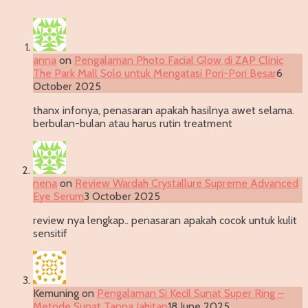
anna
on
Pengalaman Photo Facial Glow di ZAP Clinic
The Park Mall Solo untuk Mengatasi Pori-Pori Besar
6
October 2025
thanx infonya, penasaran apakah hasilnya awet selama.
berbulan-bulan atau harus rutin treatment
nena
on
Review Wardah Crystallure Supreme Advanced
Eye Serum
3 October 2025
review nya lengkap.. penasaran apakah cocok untuk kulit
sensitif
Kemuning
on
Pengalaman Si Kecil Sunat Super Ring –
Metode Sunat Tanpa Jahitan
18 June 2025