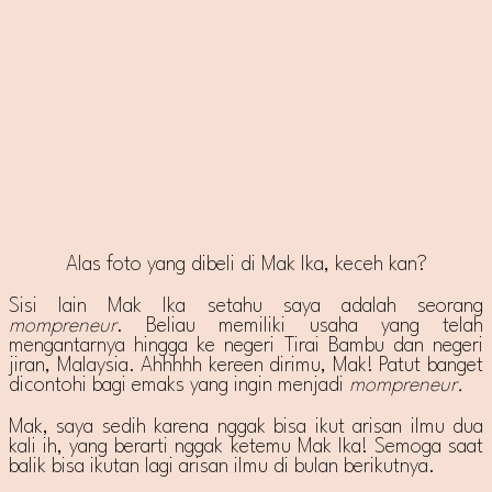
Alas foto yang dibeli di Mak Ika, keceh kan?
Sisi lain Mak Ika setahu saya adalah seorang
mompreneur
. Beliau memiliki usaha yang telah
mengantarnya hingga ke negeri Tirai Bambu dan negeri
jiran, Malaysia. Ahhhhh kereen dirimu, Mak! Patut banget
dicontohi bagi emaks yang ingin menjadi
mompreneur.
Mak, saya sedih karena nggak bisa ikut arisan ilmu dua
kali ih, yang berarti nggak ketemu Mak Ika! Semoga saat
balik bisa ikutan lagi arisan ilmu di bulan berikutnya.