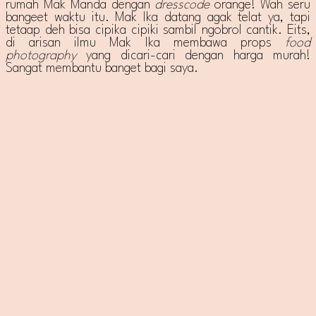
rumah Mak Manda dengan
dresscode
orange! Wah seru
bangeet waktu itu. Mak Ika datang agak telat ya, tapi
tetaap deh bisa cipika cipiki sambil ngobrol cantik. Eits,
di arisan ilmu Mak Ika membawa props
food
photography
yang dicari-cari dengan harga murah!
Sangat membantu banget bagi saya.