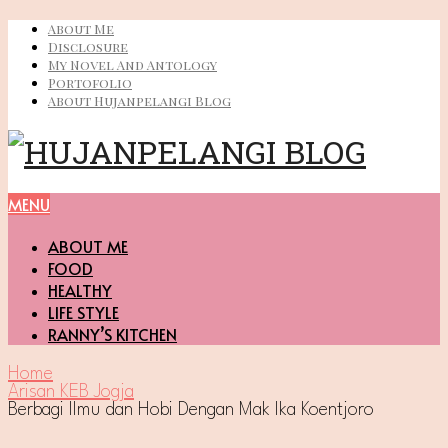
About Me
Disclosure
My Novel And Antology
Portofolio
About Hujanpelangi Blog
MENU
ABOUT ME
FOOD
HEALTHY
LIFE STYLE
RANNY’S KITCHEN
Home
Arisan KEB Jogja
Berbagi Ilmu dan Hobi Dengan Mak Ika Koentjoro