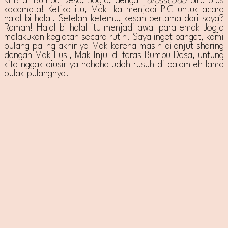
KEB di Bumbu Desa, Jogja, dengan
dresscode
biru plus
kacamata! Ketika itu, Mak Ika menjadi PIC untuk acara
halal bi halal. Setelah ketemu, kesan pertama dari saya?
Ramah! Halal bi halal itu menjadi awal para emak Jogja
melakukan kegiatan secara rutin. Saya inget banget, kami
pulang paling akhir ya Mak karena masih dilanjut sharing
dengan Mak Lusi, Mak Injul di teras Bumbu Desa, untung
kita nggak diusir ya hahaha udah rusuh di dalam eh lama
pulak pulangnya.