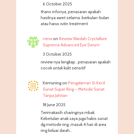
6 October 2025
thanx infonya, penasaran apakah
hasilnya awet selama. berbulan-bulan
atau harus rutin treatment
nena
on
Review Wardah Crystallure
Supreme Advanced Eye Serum
3 October 2025
review nya lengkap.. penasaran apakah
cocok untuk kulit sensitif
Kemuning
on
Pengalaman Si Kecil
Sunat Super Ring – Metode Sunat
Tanpa Jahitan
18 June 2025
Terimakasih sharingnya mbak
Kebetulan anak saya juga habis sunat
dg metode ring ,masuk 4 hari di area
ring keluar darah…