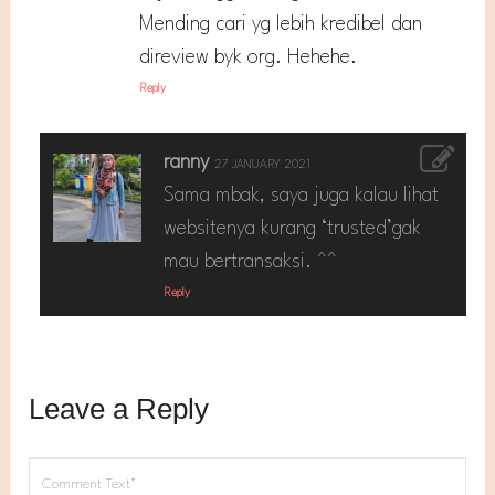
Mending cari yg lebih kredibel dan
direview byk org. Hehehe.
Reply
ranny
27 JANUARY 2021
Sama mbak, saya juga kalau lihat
websitenya kurang ‘trusted’gak
mau bertransaksi. ^^
Reply
Leave a Reply