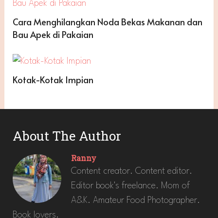
Cara Menghilangkan Noda Bekas Makanan dan
Bau Apek di Pakaian
Kotak-Kotak Impian
About The Author
Ranny
Content creator. Content editor.
Editor book's freelance. Mom of
A&K. Amateur Food Photographer.
Book lovers.