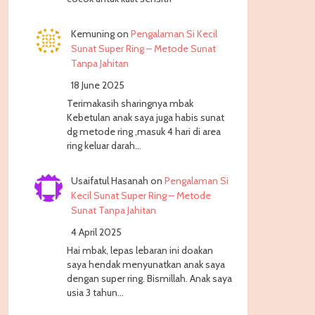
Kemuning
on
Pengalaman Si Kecil
Sunat Super Ring – Metode Sunat
Tanpa Jahitan
18 June 2025
Terimakasih sharingnya mbak
Kebetulan anak saya juga habis sunat
dg metode ring ,masuk 4 hari di area
ring keluar darah…
Usaifatul Hasanah
on
Pengalaman Si
Kecil Sunat Super Ring – Metode
Sunat Tanpa Jahitan
4 April 2025
Hai mbak, lepas lebaran ini doakan
saya hendak menyunatkan anak saya
dengan super ring. Bismillah. Anak saya
usia 3 tahun…