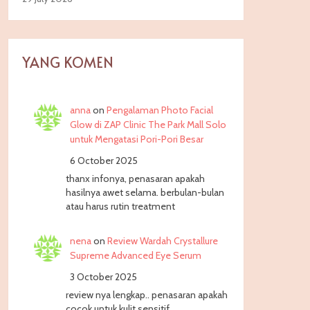
YANG KOMEN
anna
on
Pengalaman Photo Facial
Glow di ZAP Clinic The Park Mall Solo
untuk Mengatasi Pori-Pori Besar
6 October 2025
thanx infonya, penasaran apakah
hasilnya awet selama. berbulan-bulan
atau harus rutin treatment
nena
on
Review Wardah Crystallure
Supreme Advanced Eye Serum
3 October 2025
review nya lengkap.. penasaran apakah
cocok untuk kulit sensitif