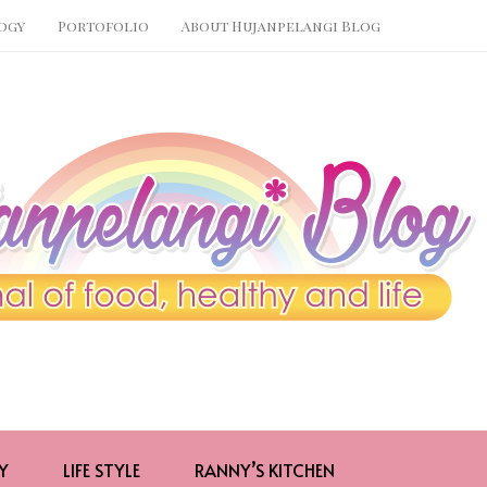
ogy
Portofolio
About Hujanpelangi Blog
Y
LIFE STYLE
RANNY’S KITCHEN