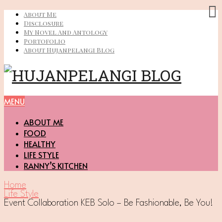
About Me
Disclosure
My Novel And Antology
Portofolio
About Hujanpelangi Blog
MENU
ABOUT ME
FOOD
HEALTHY
LIFE STYLE
RANNY’S KITCHEN
Home
Life Style
Event Collaboration KEB Solo – Be Fashionable, Be You!