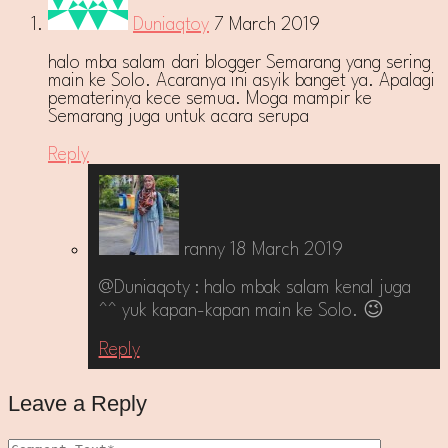
Duniaqtoy
7 March 2019
halo mba salam dari blogger Semarang yang sering
main ke Solo. Acaranya ini asyik banget ya. Apalagi
pematerinya kece semua. Moga mampir ke
Semarang juga untuk acara serupa
Reply
ranny
18 March 2019
@Duniaqoty : halo mbak salam kenal juga
^^ yuk kapan-kapan main ke Solo. 😉
Reply
Leave a Reply