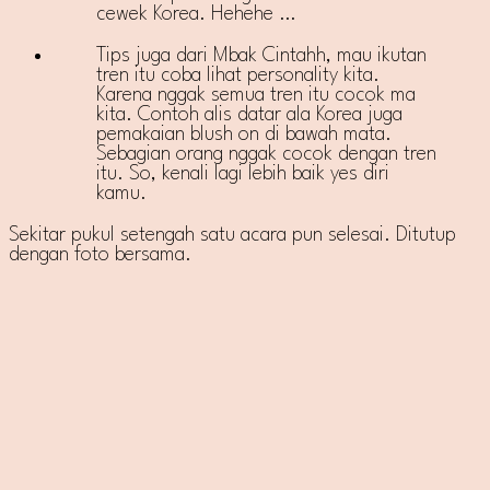
cewek Korea. Hehehe …
Tips juga dari Mbak Cintahh, mau ikutan
tren itu coba lihat personality kita.
Karena nggak semua tren itu cocok ma
kita. Contoh alis datar ala Korea juga
pemakaian blush on di bawah mata.
Sebagian orang nggak cocok dengan tren
itu. So, kenali lagi lebih baik yes diri
kamu.
Sekitar pukul setengah satu acara pun selesai. Ditutup
dengan foto bersama.