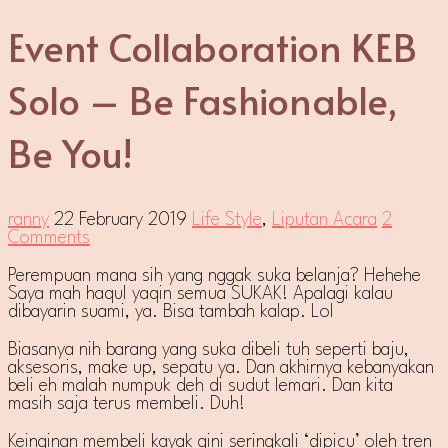
Event Collaboration KEB
Solo – Be Fashionable,
Be You!
ranny
22 February 2019
Life Style
,
Liputan Acara
2
Comments
Perempuan mana sih yang nggak suka belanja? Hehehe
Saya mah haqul yaqin semua SUKAK! Apalagi kalau
dibayarin suami, ya. Bisa tambah kalap. Lol
Biasanya nih barang yang suka dibeli tuh seperti baju,
aksesoris, make up, sepatu ya. Dan akhirnya kebanyakan
beli eh malah numpuk deh di sudut lemari. Dan kita
masih saja terus membeli. Duh!
Keinginan membeli kayak gini seringkali ‘dipicu’ oleh tren