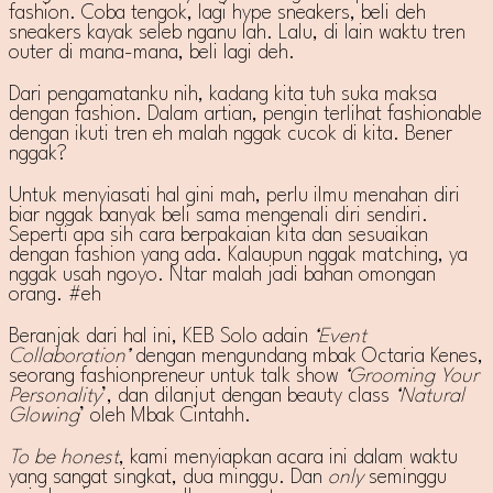
fashion. Coba tengok, lagi hype sneakers, beli deh
sneakers kayak seleb nganu lah. Lalu, di lain waktu tren
outer di mana-mana, beli lagi deh.
Dari pengamatanku nih, kadang kita tuh suka maksa
dengan fashion. Dalam artian, pengin terlihat fashionable
dengan ikuti tren eh malah nggak cucok di kita. Bener
nggak?
Untuk menyiasati hal gini mah, perlu ilmu menahan diri
biar nggak banyak beli sama mengenali diri sendiri.
Seperti apa sih cara berpakaian kita dan sesuaikan
dengan fashion yang ada. Kalaupun nggak matching, ya
nggak usah ngoyo. Ntar malah jadi bahan omongan
orang. #eh
Beranjak dari hal ini, KEB Solo adain
‘Event
Collaboration’
dengan mengundang mbak Octaria Kenes,
seorang fashionpreneur untuk talk show
‘Grooming Your
Personality
’, dan dilanjut dengan beauty class
‘Natural
Glowing
’ oleh Mbak Cintahh.
To be honest
, kami menyiapkan acara ini dalam waktu
yang sangat singkat, dua minggu. Dan
only
seminggu