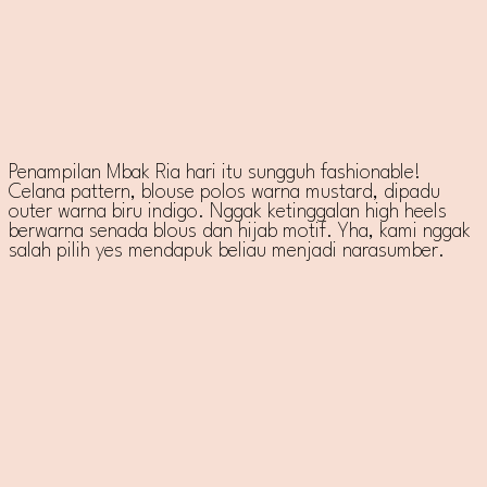
Penampilan Mbak Ria hari itu sungguh fashionable!
Celana pattern, blouse polos warna mustard, dipadu
outer warna biru indigo. Nggak ketinggalan high heels
berwarna senada blous dan hijab motif. Yha, kami nggak
salah pilih yes mendapuk beliau menjadi narasumber.