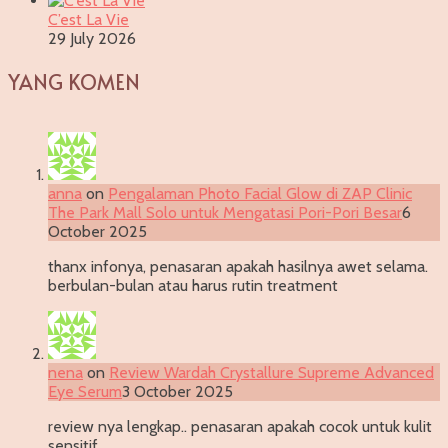
C’est La Vie
29 July 2026
YANG KOMEN
anna
on
Pengalaman Photo Facial Glow di ZAP Clinic
The Park Mall Solo untuk Mengatasi Pori-Pori Besar
6
October 2025
thanx infonya, penasaran apakah hasilnya awet selama.
berbulan-bulan atau harus rutin treatment
nena
on
Review Wardah Crystallure Supreme Advanced
Eye Serum
3 October 2025
review nya lengkap.. penasaran apakah cocok untuk kulit
sensitif