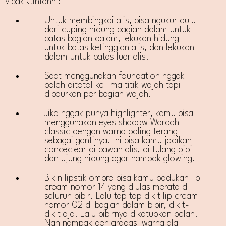
Mbak Cintahh :
Untuk membingkai alis, bisa ngukur dulu
dari cuping hidung bagian dalam untuk
batas bagian dalam, lekukan hidung
untuk batas ketinggian alis, dan lekukan
dalam untuk batas luar alis.
Saat menggunakan foundation nggak
boleh ditotol ke lima titik wajah tapi
dibaurkan per bagian wajah.
Jika nggak punya highlighter, kamu bisa
menggunakan eyes shadow Wardah
classic dengan warna paling terang
sebagai gantinya. Ini bisa kamu jadikan
conceclear di bawah alis, di tulang pipi
dan ujung hidung agar nampak glowing.
Bikin lipstik ombre bisa kamu padukan lip
cream nomor 14 yang diulas merata di
seluruh bibir. Lalu tap tap dikit lip cream
nomor 02 di bagian dalam bibir, dikit-
dikit aja. Lalu bibirnya dikatupkan pelan.
Nah nampak deh gradasi warna ala