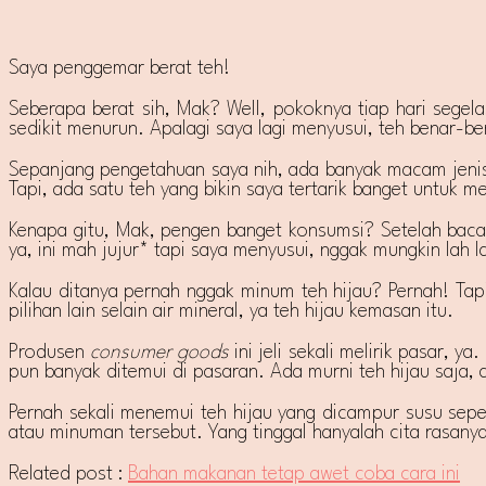
Saya penggemar berat teh!
Seberapa berat sih, Mak? Well, pokoknya tiap hari segela
sedikit menurun. Apalagi saya lagi menyusui, teh benar-b
Sepanjang pengetahuan saya nih, ada banyak macam jenis 
Tapi, ada satu teh yang bikin saya tertarik banget untuk 
Kenapa gitu, Mak, pengen banget konsumsi? Setelah baca a
ya, ini mah jujur* tapi saya menyusui, nggak mungkin lah l
Kalau ditanya pernah nggak minum teh hijau? Pernah! Tap
pilihan lain selain air mineral, ya teh hijau kemasan itu.
Produsen
consumer goods
ini jeli sekali melirik pasar,
pun banyak ditemui di pasaran. Ada murni teh hijau saj
Pernah sekali menemui teh hijau yang dicampur susu sepe
atau minuman tersebut. Yang tinggal hanyalah cita rasany
Related post :
Bahan makanan tetap awet coba cara ini