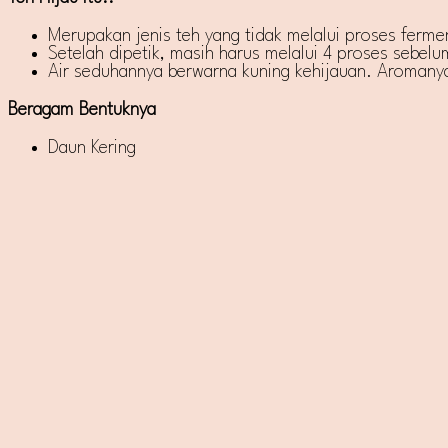
Merupakan jenis teh yang tidak melalui proses ferment
Setelah dipetik, masih harus melalui 4 proses sebel
Air seduhannya berwarna kuning kehijauan. Aromanya a
Beragam Bentuknya
Daun Kering