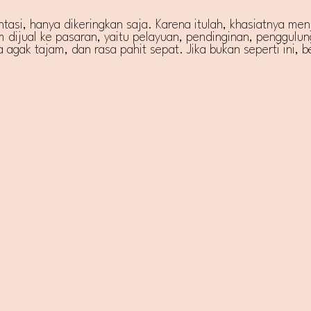
asi, hanya dikeringkan saja. Karena itulah, khasiatnya menj
um dijual ke pasaran, yaitu pelayuan, pendinginan, penggulu
gak tajam, dan rasa pahit sepat. Jika bukan seperti ini, ber