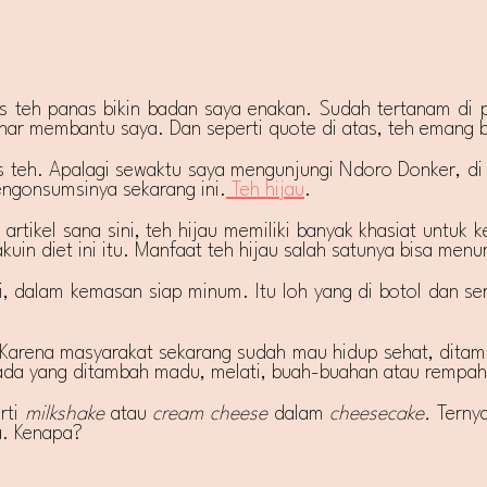
s teh panas bikin badan saya enakan. Sudah tertanam di pi
enar membantu saya. Dan seperti quote di atas, teh emang 
teh. Apalagi sewaktu saya mengunjungi Ndoro Donker, di s
mengonsumsinya sekarang ini.
Teh hijau
.
rtikel sana sini, teh hijau memiliki banyak khasiat untuk 
akuin diet ini itu. Manfaat teh hijau salah satunya bisa men
i, dalam kemasan siap minum. Itu loh yang di botol dan ser
 ya. Karena masyarakat sekarang sudah mau hidup sehat, dita
a, ada yang ditambah madu, melati, buah-buahan atau remp
rti
milkshake
atau
cream cheese
dalam
cheesecake.
Terny
a. Kenapa?