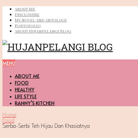
About Me
Disclosure
My Novel And Antology
Portofolio
About Hujanpelangi Blog
MENU
ABOUT ME
FOOD
HEALTHY
LIFE STYLE
RANNY’S KITCHEN
Home
Food
Serba-Serbi Teh Hijau Dan Khasiatnya