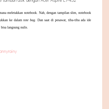
fe tambah asik dengan Acer Aspire E1-432
dimana meletakkan notebook. Nah, dengan tampilan slim, notebook
asukkan ke dalam
tote bag.
Dan saat di pesawat, tiba-tiba ada ide
 bisa langsung nulis.