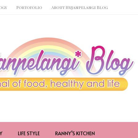
ogy
Portofolio
About Hujanpelangi Blog
Y
LIFE STYLE
RANNY’S KITCHEN