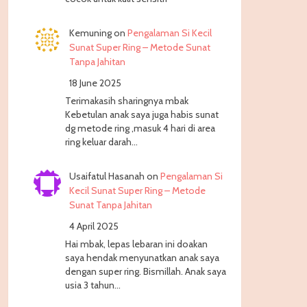
Kemuning
on
Pengalaman Si Kecil
Sunat Super Ring – Metode Sunat
Tanpa Jahitan
18 June 2025
Terimakasih sharingnya mbak
Kebetulan anak saya juga habis sunat
dg metode ring ,masuk 4 hari di area
ring keluar darah…
Usaifatul Hasanah
on
Pengalaman Si
Kecil Sunat Super Ring – Metode
Sunat Tanpa Jahitan
4 April 2025
Hai mbak, lepas lebaran ini doakan
saya hendak menyunatkan anak saya
dengan super ring. Bismillah. Anak saya
usia 3 tahun…