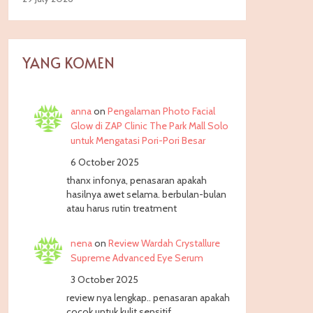
YANG KOMEN
anna
on
Pengalaman Photo Facial
Glow di ZAP Clinic The Park Mall Solo
untuk Mengatasi Pori-Pori Besar
6 October 2025
thanx infonya, penasaran apakah
hasilnya awet selama. berbulan-bulan
atau harus rutin treatment
nena
on
Review Wardah Crystallure
Supreme Advanced Eye Serum
3 October 2025
review nya lengkap.. penasaran apakah
cocok untuk kulit sensitif