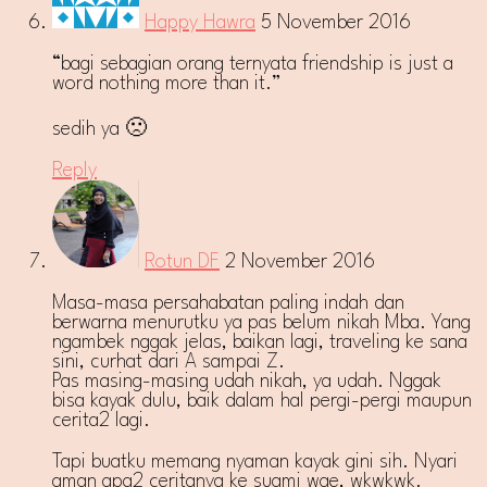
Happy Hawra
5 November 2016
“bagi sebagian orang ternyata friendship is just a
word nothing more than it.”
sedih ya 🙁
Reply
Rotun DF
2 November 2016
Masa-masa persahabatan paling indah dan
berwarna menurutku ya pas belum nikah Mba. Yang
ngambek nggak jelas, baikan lagi, traveling ke sana
sini, curhat dari A sampai Z.
Pas masing-masing udah nikah, ya udah. Nggak
bisa kayak dulu, baik dalam hal pergi-pergi maupun
cerita2 lagi.
Tapi buatku memang nyaman kayak gini sih. Nyari
aman apa2 ceritanya ke suami wae, wkwkwk.