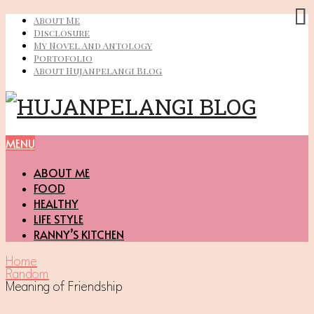
About Me
Disclosure
My Novel And Antology
Portofolio
About Hujanpelangi Blog
MENU
ABOUT ME
FOOD
HEALTHY
LIFE STYLE
RANNY’S KITCHEN
Home
Random
Meaning of Friendship