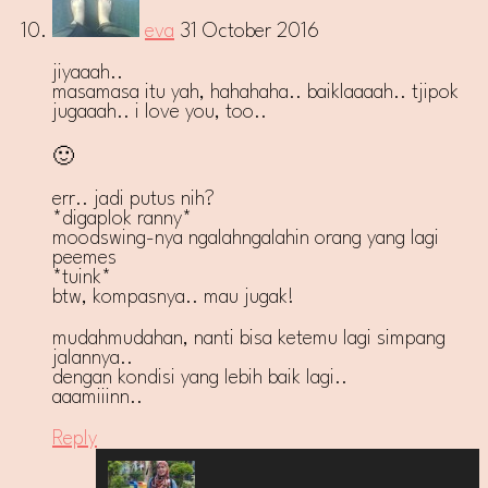
eva
31 October 2016
jiyaaah..
masamasa itu yah, hahahaha.. baiklaaaah.. tjipok
jugaaah.. i love you, too..
🙂
err.. jadi putus nih?
*digaplok ranny*
moodswing-nya ngalahngalahin orang yang lagi
peemes
*tuink*
btw, kompasnya.. mau jugak!
mudahmudahan, nanti bisa ketemu lagi simpang
jalannya..
dengan kondisi yang lebih baik lagi..
aaamiiinn..
Reply