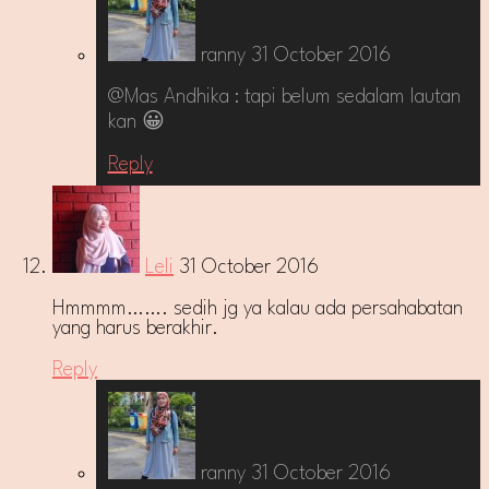
ranny
31 October 2016
@Mas Andhika : tapi belum sedalam lautan
kan 😀
Reply
Leli
31 October 2016
Hmmmm……. sedih jg ya kalau ada persahabatan
yang harus berakhir.
Reply
ranny
31 October 2016