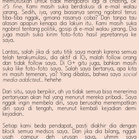
memutuskan untuk tidak mengobrol lagi di chating, ok
it’s fine.
Kami masih suka berdiskusi di e-mail walau
jarang. Sedih, iya, yang biasanya sering ngobrol terus
tiba-tiba nggak, gimana rasanya coba? Dan tanpa tau
alasan apapun kenapa dia lakuin itu. Kami masih suka
ngobrol tentang politik, gosip di e-mail walau jarang. Dia
juga masih suka kirim foto-foto hasil jepretannya ke
saya.
Lantas, salah jika di satu titik saya marah karena semua
telah terakumulasi, dia aktif di IG, malah follow orang
dan tidak follow saya. Di G+ gitu juga, bahkan masih
suka like foto-foto saya. Salah saya bertanya, apa kita
ini masih temenan, ya? Yang dibalas, bahwa saya
social
media addicted..
hehehe
Dari situ, saya berpikir, ah ya tidak semua bisa menerima
pertanyaan akan hal yang menurut mereka pribadi. Saya
nggak ingin membela diri, saya berusaha menempatkan
diri saya di tengah, merunut kembali kejadian demi
kejadian.
Setiap kami beda pendapat, pasti diakhir dia dengan
block semua medsos saya. Dan jika dia bilang, nggak
usah campur deh urusan saya, uhmm saya