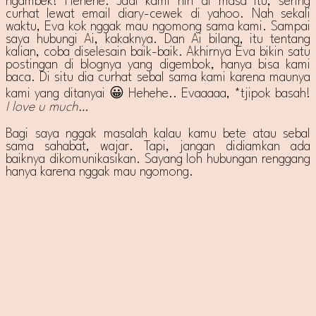
ngambek! Hehehe. Jadi kami nih di masa itu, sering
curhat lewat email diary-cewek di yahoo. Nah sekali
waktu, Eva kok nggak mau ngomong sama kami. Sampai
saya hubungi Ai, kakaknya. Dan Ai bilang, itu tentang
kalian, coba diselesain baik-baik. Akhirnya Eva bikin satu
postingan di blognya yang digembok, hanya bisa kami
baca. Di situ dia curhat sebal sama kami karena maunya
kami yang ditanyai 😀 Hehehe.. Evaaaaa, *tjipok basah!
I love u much…
Bagi saya nggak masalah kalau kamu bete atau sebal
sama sahabat, wajar. Tapi, jangan didiamkan ada
baiknya dikomunikasikan. Sayang loh hubungan renggang
hanya karena nggak mau ngomong.