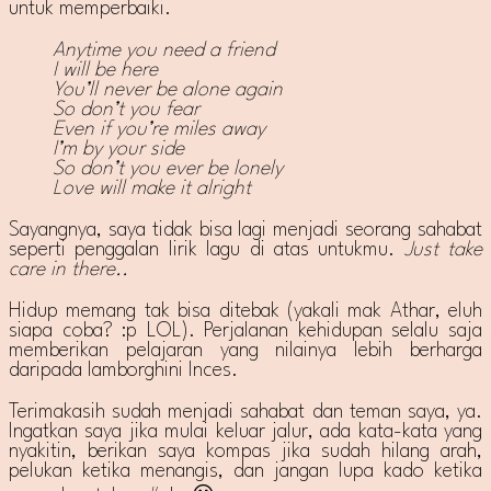
untuk memperbaiki.
Anytime you need a friend
I will be here
You’ll never be alone again
So don’t you fear
Even if you’re miles away
I’m by your side
So don’t you ever be lonely
Love will make it alright
Sayangnya, saya tidak bisa lagi menjadi seorang sahabat
seperti penggalan lirik lagu di atas untukmu.
Just take
care in there..
Hidup memang tak bisa ditebak (yakali mak Athar, eluh
siapa coba? :p LOL). Perjalanan kehidupan selalu saja
memberikan pelajaran yang nilainya lebih berharga
daripada lamborghini Inces.
Terimakasih sudah menjadi sahabat dan teman saya, ya.
Ingatkan saya jika mulai keluar jalur, ada kata-kata yang
nyakitin, berikan saya kompas jika sudah hilang arah,
pelukan ketika menangis, dan jangan lupa kado ketika