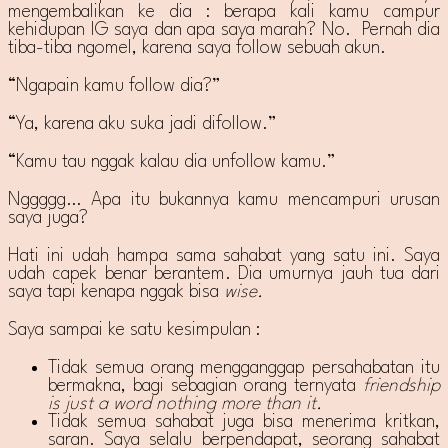
mengembalikan ke dia : berapa kali kamu campur
kehidupan IG saya dan apa saya marah? No. Pernah dia
tiba-tiba ngomel, karena saya follow sebuah akun.
“Ngapain kamu follow dia?”
“Ya, karena aku suka jadi difollow.”
“Kamu tau nggak kalau dia unfollow kamu.”
Nggggg… Apa itu bukannya kamu mencampuri urusan
saya juga?
Hati ini udah hampa sama sahabat yang satu ini. Saya
udah capek benar berantem. Dia umurnya jauh tua dari
saya tapi kenapa nggak bisa
wise.
Saya sampai ke satu kesimpulan :
Tidak semua orang mengganggap persahabatan itu
bermakna, bagi sebagian orang ternyata
friendship
is just a word nothing more than it.
Tidak semua sahabat juga bisa menerima kritkan,
saran. Saya selalu berpendapat, seorang sahabat