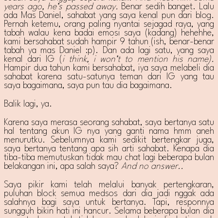
years ago, he’s passed away.
Benar sedih banget. Lalu
ada Mas Daniel, sahabat yang saya kenal pun dari blog.
Pernah ketemu, orang paling nyantai sejagad raya, yang
tabah walau kena badai emosi saya (kadang) hehehhe,
kami bersahabat sudah hampir 9 tahun (ish, benar-benar
tabah ya mas Daniel :p). Dan ada lagi satu, yang saya
kenal dari IG (
i think, i won’t to mention his name).
Hampir dua tahun kami bersahabat, iya saya melabeli dia
sahabat karena satu-satunya teman dari IG yang tau
saya bagaimana, saya pun tau dia bagaimana.
Balik lagi, ya.
Karena saya merasa seorang sahabat, saya bertanya satu
hal tentang akun IG nya yang ganti nama hmm aneh
menurutku. Sebelumnya kami sedikit bertengkar juga,
saya bertanya tentang apa sih arti sahabat. Kenapa dia
tiba-tiba memutuskan tidak mau chat lagi beberapa bulan
belakangan ini, apa salah saya?
And no answer..
Saya pikir kami telah melalui banyak pertengkaran,
puluhan block semua medsos dari dia jadi nggak ada
salahnya bagi saya untuk bertanya. Tapi, responnya
sungguh bikin hati ini hancur. Selama beberapa bulan dia