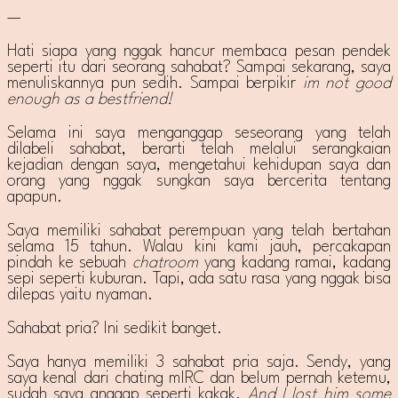
—
Hati siapa yang nggak hancur membaca pesan pendek
seperti itu dari seorang sahabat? Sampai sekarang, saya
menuliskannya pun sedih. Sampai berpikir
im not good
enough as a bestfriend!
Selama ini saya menganggap seseorang yang telah
dilabeli sahabat, berarti telah melalui serangkaian
kejadian dengan saya, mengetahui kehidupan saya dan
orang yang nggak sungkan saya bercerita tentang
apapun.
Saya memiliki sahabat perempuan yang telah bertahan
selama 15 tahun. Walau kini kami jauh, percakapan
pindah ke sebuah
chatroom
yang kadang ramai, kadang
sepi seperti kuburan. Tapi, ada satu rasa yang nggak bisa
dilepas yaitu nyaman.
Sahabat pria? Ini sedikit banget.
Saya hanya memiliki 3 sahabat pria saja. Sendy, yang
saya kenal dari chating mIRC dan belum pernah ketemu,
sudah saya anggap seperti kakak.
And I lost him some