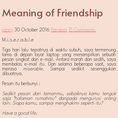
Meaning of Friendship
ranny
30 October 2016
Random
15 Comments
M.i.s.e.r.a.b.l.e
Tiga hari lalu tepatnya di waktu subuh, saya termenung
lama di depan layar laptop yang menampilkan sebuah
pesan singkat dari e-mail. Antara marah dan sedih, saya
membalas e-mail itu. Dan selama beberapa saat, saya
merasa
miserable.
Sampai sedikit sesenggukan
dibuatnya.
Pesan itu berbunyi :
Sedikit pesan dari temanmu, sebaiknya kamu tengok
saja ‘halaman rumahmu’ daripada mengurusi orang
lain. Siapa kamu, sampai menghakimi seperti itu?
Have a good life.