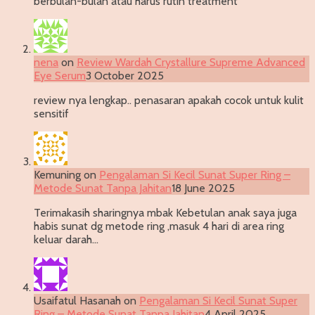
berbulan-bulan atau harus rutin treatment
nena
on
Review Wardah Crystallure Supreme Advanced
Eye Serum
3 October 2025
review nya lengkap.. penasaran apakah cocok untuk kulit
sensitif
Kemuning
on
Pengalaman Si Kecil Sunat Super Ring –
Metode Sunat Tanpa Jahitan
18 June 2025
Terimakasih sharingnya mbak Kebetulan anak saya juga
habis sunat dg metode ring ,masuk 4 hari di area ring
keluar darah…
Usaifatul Hasanah
on
Pengalaman Si Kecil Sunat Super
Ring – Metode Sunat Tanpa Jahitan
4 April 2025