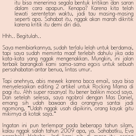
itu bisa menerima segala bentuk kritikan dan saran
dalam cara apapun. Kenapa? Karena kita telah
lewati serentetan waktu, jadi tau masing-masing
seperti apa. Sahabat itu, nggak akan marah dikritik
karena kritik itu demi diri dia.
Hhh.. Begitulah..
Saya membiarkannya, sudah terlalu lelah untuk berdamai,
tapi saya sudah meminta maaf terlebih dahulu jika ada
kata-kata yang nggak mengenakkan. Mungkin, ini jalan
terbaik barangkali kami sama-sama egois untuk sebuah
persahabatan antar benua, lintas umur.
Tapi anehnya, abis mewek karena baca email, saya bisa
menyelesaikan editing 2 artikel untuk Rocking Mama di
pagi itu. Ahh super rasanya! Itu bener balikin mood saya.
Dan setelah selesai, saya ngobrol dengan Mas Daniel,
emang sih udah bawaan dia orangnya santai jadi
ngomong, “Udah nggak usah dipikirin, orang kayak gitu
mikirnya di kotak saja.”
Ingatan ini pun terlempar pada beberapa tahun silam,
kalau nggak salah tahun 2009 apa, ya. Sahabatku, Eva