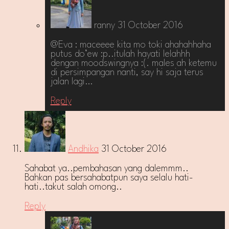
ranny
31 October 2016
@Eva : maceeee kita mo toki ahahahhaha
putus do’ew :p..itulah hayati lelahhh
dengan moodswingnya :(. males ah ketemu
di persimpangan nanti, say hi saja terus
jalan lagi…
Reply
Andhika
31 October 2016
Sahabat ya..pembahasan yang dalemmm..
Bahkan pas bersahabatpun saya selalu hati-
hati..takut salah omong..
Reply