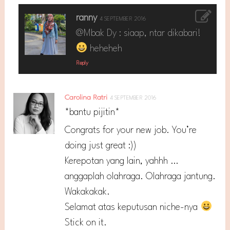
ranny
4 SEPTEMBER 2016
@Mbak Dy : siaap, ntar dikabari!
heheheh
Reply
Carolina Ratri
4 SEPTEMBER 2016
*bantu pijitin*
Congrats for your new job. You’re
doing just great :))
Kerepotan yang lain, yahhh …
anggaplah olahraga. Olahraga jantung.
Wakakakak.
Selamat atas keputusan niche-nya
Stick on it.