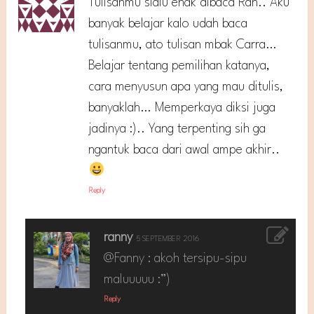
Tulisanmu slalu enak dibaca Ran.. Aku
banyak belajar kalo udah baca
tulisanmu, ato tulisan mbak Carra…
Belajar tentang pemilihan katanya,
cara menyusun apa yang mau ditulis,
banyaklah… Memperkaya diksi juga
jadinya :).. Yang terpenting sih ga
ngantuk baca dari awal ampe akhir..
Reply
ranny
5 SEPTEMBER 2016
@Fanny : akoh tersipu-sipu
maluuuuu :”)
Reply