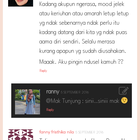
Kadang akupun ngerasa, mood jelek
atau keriuhan atau amarah letup letup
yg ndak sebenarnya ndak perlu itu
kadang datang dari kita yg ndak puas
aama diri sendiri. Selalu merasa
kurang apapun yg sudah diusahakan.
Maaak. Aku pingin ndusel kamuh ??
Reply
ranny
5 SEPTEMBER 2016
@Mak Tunjung : sinii..siniii mak
Reply
fanny fristhika nila
5 SEPTEMBER 2016