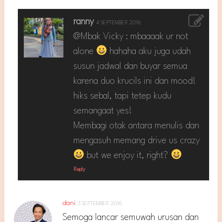
ranny
4 SEPTEMBER 2016
@Mbak Vicky : mbaaaak ur not
alone
hahaha aku juga udah
susun jadwal dan buyar semua
karena duo krucils ini dan mood!
hiks sebal, tapi tetep kudu
semangaat yes!
Membagi otak antara menulis dan
mengasuh memang drive us crazy
but we enjoy it, right?
Reply
dani
3 SEPTEMBER 2016
Semoga lancar semuwah urusan dan