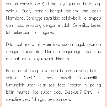
seolah-banyak-job :)) bikin saya jungkir balik bagi
waktu. Suer, pengin banget pinjem jam pasir
Hermione! Sehingga saya bisa bolak-balik ke lampau
dan masa sekarang dengan mudah. Seketika, beres
lah pekerjaan! *dih ngarep
Ditambah mata ini sepertinya sudah nggak nyaman
dengan kacamata. Harus mengurangi intensitas
melihat ponsel kayaknya :(. Hmmm
Pe-er untuk blog saya ada beberapa yang belum
selesai *argh* i hate myself! Sebaaaallll…
Untunglah udah kelar sesi foto *bagian ini paling
bikin mumet. Ide sudah ada. Eksekusi? Errr, H-1
deadline yes! *dih gak berubah deh.