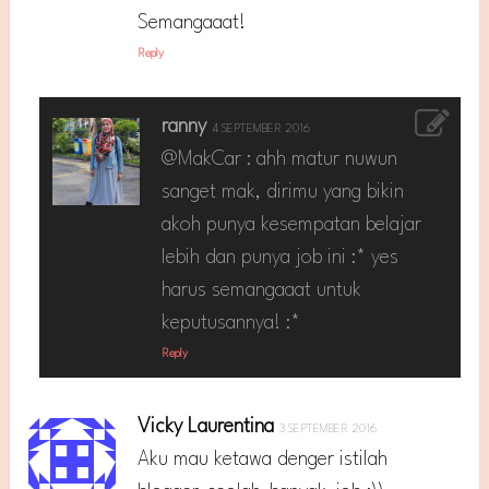
Semangaaat!
Reply
ranny
4 SEPTEMBER 2016
@MakCar : ahh matur nuwun
sanget mak, dirimu yang bikin
akoh punya kesempatan belajar
lebih dan punya job ini :* yes
harus semangaaat untuk
keputusannya! :*
Reply
Vicky Laurentina
3 SEPTEMBER 2016
Aku mau ketawa denger istilah