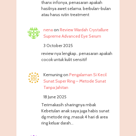
thanx infonya, penasaran apakah
hasilnya awet selama. berbulan-bulan
atau harus rutin treatment
nena
on
Review Wardah Crystallure
Supreme Advanced Eye Serum
3 October 2025
review nya lengkap.. penasaran apakah
cocok untuk kulit sensitif
Kemuning
on
Pengalaman Si Kecil
Sunat Super Ring – Metode Sunat
Tanpa Jahitan
18 June 2025
Terimakasih sharingnya mbak
Kebetulan anak saya juga habis sunat
dg metode ring ,masuk 4 hari di area
ring keluar darah…