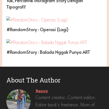
Yuk, Percantik Instagram Story Dengan
Tipografi!
#RandomStory : Operasi (Lagi)
#RandomStory : Balada Nggak Punya ART
About The Author
Ranny
Content creator. Content editor.
Editor book's freelance. Mom of