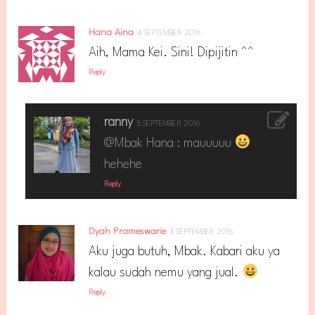
Hana Aina
4 SEPTEMBER 2016
Aih, Mama Kei. Sini! Dipijitin ^^
Reply
ranny
5 SEPTEMBER 2016
@Mbak Hana : mauuuuu
hehehe
Reply
Dyah Prameswarie
4 SEPTEMBER 2016
Aku juga butuh, Mbak. Kabari aku ya
kalau sudah nemu yang jual.
Reply