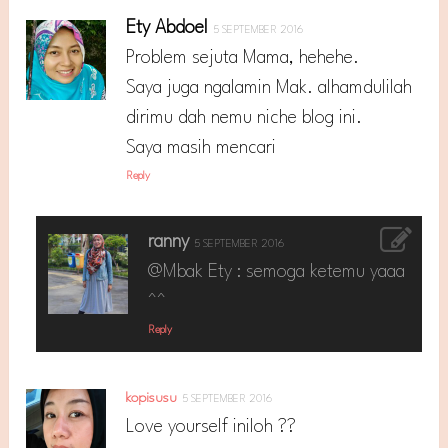
Ety Abdoel
5 SEPTEMBER 2016
Problem sejuta Mama, hehehe.
Saya juga ngalamin Mak. alhamdulilah
dirimu dah nemu niche blog ini.
Saya masih mencari
Reply
ranny
5 SEPTEMBER 2016
@Mbak Ety : semoga ketemu yaaa
^^
Reply
kopisusu
5 SEPTEMBER 2016
Love yourself iniloh ??