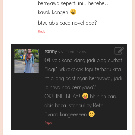
bernyawa seperti ini.. hehehe..
kayak kangen
btw, abis baca novel apa?
Reply
ranny
9 SEPTEMBER 2016
@Eva : kong dang jadi blog curhat
*lagi* wkkakakak tapi terharu kita
nt bilang postingan bernyawa, jadi
lainnya nda bernyawa?
OK!FINE!BHAY!
hhihihh baru
abis baca Istanbul by Retni…
Evaaa kangeeeeen
Reply