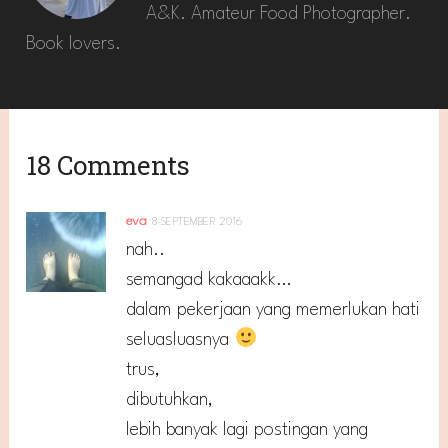
A&K. Amateur Food Photographer.
Book lovers.
18 Comments
eva
8 SEPTEMBER 2016
nah..
semangad kakaaakk…
dalam pekerjaan yang memerlukan hati
seluasluasnya
trus,
dibutuhkan,
lebih banyak lagi postingan yang