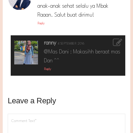
anak-anak sehat selalu ya Mbak
Raaan. Salut buat dirimu!
Reply
ranny
4 SEPTEMBER 2016
@Mas Dani : Makasihh beraat mas
Dan ^^
Reply
Leave a Reply