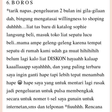
6. B O R O S
*tarik napas..pengeluaran 2 bulan ini gila-gilaan
dah, bingung mengatasai willingness to shoping
duhhhh…liat tas baru di katalog sophie
langsung beli, masuk toko liat sepatu lucu
beli..mama ampe geleng-geleng karena tempat
sepatu di rumah kami udah ga muat hihihihih
belum lagi kalo liat DISKON hayaahh kalaap
kaaallaaapp sayahhhh, dan yang paling terbaru
saya ingin ganti hape tapi lebih tepat menambah
hape 😀 hape saya yang untuk mentari lagi rusak
jadi pengeluaran untuk pulsa membengkak
secara untuk nomer t-sel saya gunain untuk
internetan,sms dan telponan *fiuuhhh. Rencana