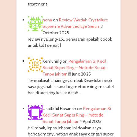
treatment
nena
on
Review Wardah Crystallure
Supreme Advanced Eye Serum
3
October 2025
review nya lengkap.. penasaran apakah cocok
untuk kulit sensitif
Kemuning
on
Pengalaman Si Kecil
Sunat Super Ring – Metode Sunat
Tanpa Jahitan
18 June 2025
Terimakasih sharingnya mbak Kebetulan anak
saya juga habis sunat dg metode ring ,masuk 4
hari di area ring keluar darah…
Usaifatul Hasanah
on
Pengalaman Si
Kecil Sunat Super Ring – Metode
Sunat Tanpa Jahitan
4 April 2025
Hai mbak, lepas lebaran ini doakan saya
hendak menyunatkan anak saya dengan super