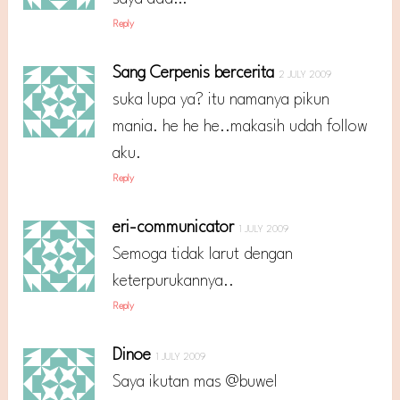
Reply
Sang Cerpenis bercerita
2 JULY 2009
suka lupa ya? itu namanya pikun
mania. he he he..makasih udah follow
aku.
Reply
eri-communicator
1 JULY 2009
Semoga tidak larut dengan
keterpurukannya..
Reply
Dinoe
1 JULY 2009
Saya ikutan mas @buwel