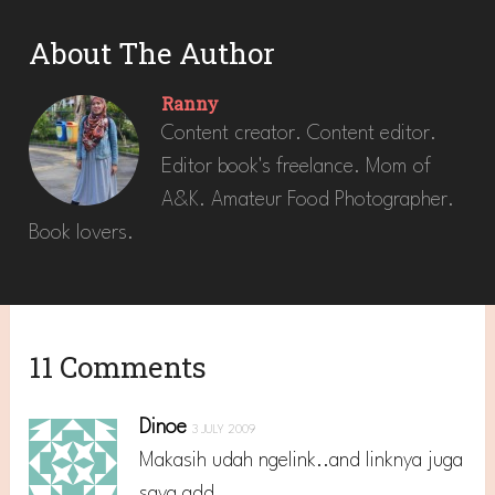
About The Author
Ranny
Content creator. Content editor.
Editor book's freelance. Mom of
A&K. Amateur Food Photographer.
Book lovers.
11 Comments
Dinoe
3 JULY 2009
Makasih udah ngelink..and linknya juga
saya add…