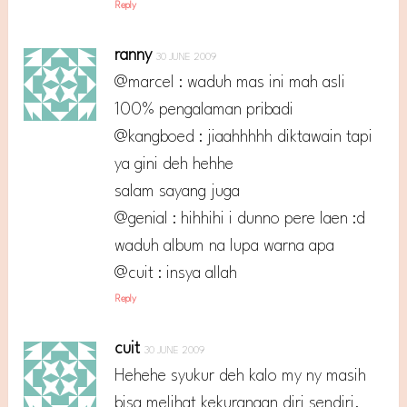
Reply
ranny
30 JUNE 2009
@marcel : waduh mas ini mah asli
100% pengalaman pribadi
@kangboed : jiaahhhhh diktawain tapi
ya gini deh hehhe
salam sayang juga
@genial : hihhihi i dunno pere laen :d
waduh album na lupa warna apa
@cuit : insya allah
Reply
cuit
30 JUNE 2009
Hehehe syukur deh kalo my ny masih
bisa melihat kekurangan diri sendiri.