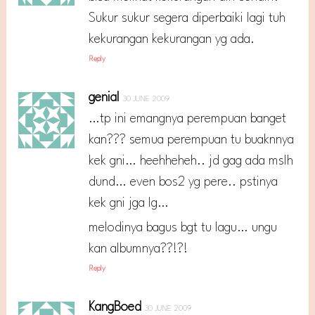
Sukur sukur segera diperbaiki lagi tuh
kekurangan kekurangan yg ada.
Reply
genial
30 JUNE 2009
…tp ini emangnya perempuan banget
kan??? semua perempuan tu buaknnya
kek gni… heehheheh.. jd gag ada mslh
dund… even bos2 yg pere.. pstinya
kek gni jga lg…
melodinya bagus bgt tu lagu… ungu
kan albumnya??!?!
Reply
KangBoed
30 JUNE 2009