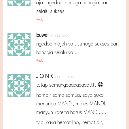
aja..ngedoa'in moga bahagia dan
selalu sukses
Reply
buwel
30 JUNE 2009
ngedoain ajah ya…..moga sukses dan
bahagia selalu ya…
Reply
J O N K
30 JUNE 2009
tetap semangaaaaaaaaatttt 😀
hampir sama semua, saya suka
menunda MANDI, males MANDI,
manyun karena harus MANDI, …
tapi saya hemat lho, hemat air,