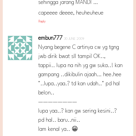
sehingga jarang MANDI …
capeeee deeee, heuheuheue
Reply
embun777
30 JUNE 2009
Nyang begene C artinya cw yg tgng
jwb dirik bwat sll tampil OK..,
tappii.. lupa na nih yg gw suka..! kan
gampang ..dikibulin ajaah… hee.hee
"..lupa..yaa.? td kan udah.." pd hal
belon..
————————
lupa yaa..? kan gw sering kesini..?
pd hal.. baru..nii..
lam kenal ya.. 😀