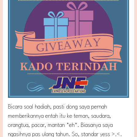
Bicara soal hadiah, pasti dong saya pernah
memberikannya entah itu ke teman, saudara,
orangtua, pacar, mantan *eh*. Biasanya saya
ngasihnya pas ulang tahun. So, standar yess >.<.