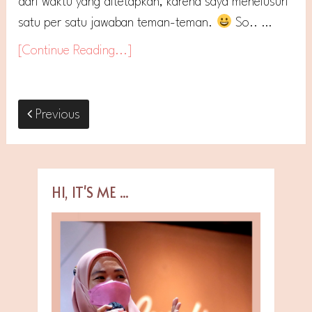
dari waktu yang ditetapkan, karena saya menelusuri
satu per satu jawaban teman-teman.
So.. …
[Continue Reading...]
Previous
HI, IT'S ME ...