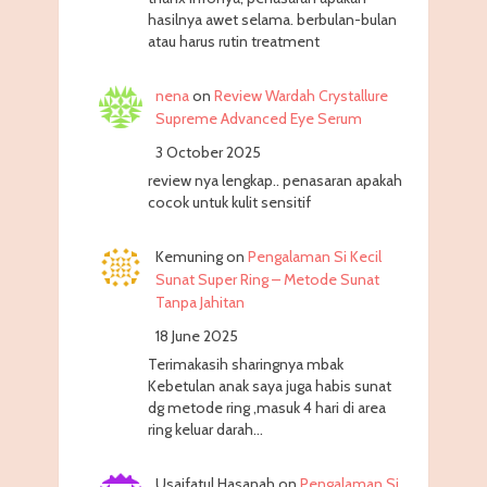
hasilnya awet selama. berbulan-bulan
atau harus rutin treatment
nena
on
Review Wardah Crystallure
Supreme Advanced Eye Serum
3 October 2025
review nya lengkap.. penasaran apakah
cocok untuk kulit sensitif
Kemuning
on
Pengalaman Si Kecil
Sunat Super Ring – Metode Sunat
Tanpa Jahitan
18 June 2025
Terimakasih sharingnya mbak
Kebetulan anak saya juga habis sunat
dg metode ring ,masuk 4 hari di area
ring keluar darah…
Usaifatul Hasanah
on
Pengalaman Si