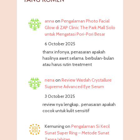
anna
on
Pengalaman Photo Facial
Glow di ZAP Clinic The Park Mall Solo
untuk Mengatasi Pori-Pori Besar
6 October 2025
thanx infonya, penasaran apakah
hasilnya awet selama. berbulan-bulan
atau harus rutin treatment
nena
on
Review Wardah Crystallure
Supreme Advanced Eye Serum
3 October 2025
review nya lengkap.. penasaran apakah
cocok untuk kulit sensitif
Kemuning
on
Pengalaman Si Kecil
Sunat Super Ring – Metode Sunat
Tanpa Jahitan