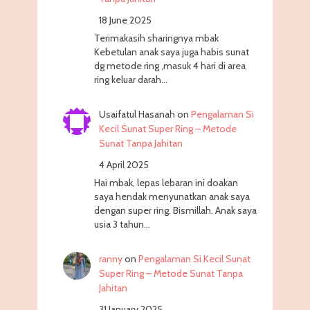
18 June 2025
Terimakasih sharingnya mbak
Kebetulan anak saya juga habis sunat
dg metode ring ,masuk 4 hari di area
ring keluar darah…
Usaifatul Hasanah
on
Pengalaman Si
Kecil Sunat Super Ring – Metode
Sunat Tanpa Jahitan
4 April 2025
Hai mbak, lepas lebaran ini doakan
saya hendak menyunatkan anak saya
dengan super ring. Bismillah. Anak saya
usia 3 tahun…
ranny
on
Pengalaman Si Kecil Sunat
Super Ring – Metode Sunat Tanpa
Jahitan
31 January 2025