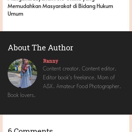
Memudahkan Masyarakat di Bidang Hukum
Umum
About The Author
Ranny
Content creator. Content editor.
Editor book's freelance. Mom of
A&K. Amateur Food Photographer.
Book lovers.
6 Comments