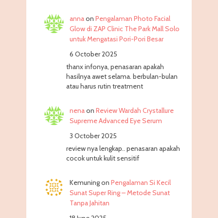
anna
on
Pengalaman Photo Facial
Glow di ZAP Clinic The Park Mall Solo
untuk Mengatasi Pori-Pori Besar
6 October 2025
thanx infonya, penasaran apakah
hasilnya awet selama. berbulan-bulan
atau harus rutin treatment
nena
on
Review Wardah Crystallure
Supreme Advanced Eye Serum
3 October 2025
review nya lengkap.. penasaran apakah
cocok untuk kulit sensitif
Kemuning
on
Pengalaman Si Kecil
Sunat Super Ring – Metode Sunat
Tanpa Jahitan
18 June 2025