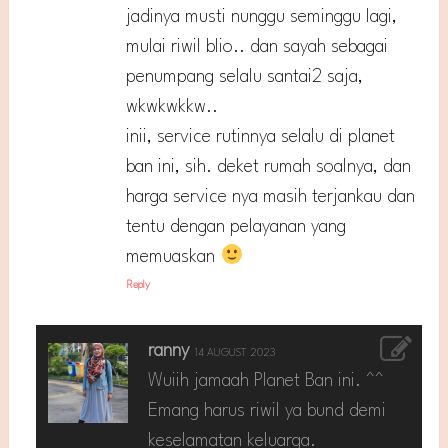
jadinya musti nunggu seminggu lagi,
mulai riwil blio.. dan sayah sebagai
penumpang selalu santai2 saja,
wkwkwkkw..
inii, service rutinnya selalu di planet
ban ini, sih. deket rumah soalnya, dan
harga service nya masih terjankau dan
tentu dengan pelayanan yang
memuaskan
Reply
ranny
14 AUGUST 2023
Wuiih jamaah Planet Ban ini. ^^
Emang harus riwil ya bund demi
keselamatan keluarga.