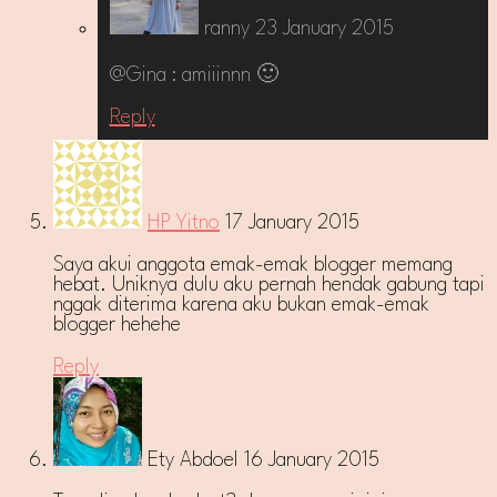
ranny
23 January 2015
@Gina : amiiinnn 🙂
Reply
HP Yitno
17 January 2015
Saya akui anggota emak-emak blogger memang
hebat. Uniknya dulu aku pernah hendak gabung tapi
nggak diterima karena aku bukan emak-emak
blogger hehehe
Reply
Ety Abdoel
16 January 2015