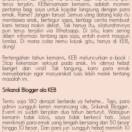
terus terjalin. KEBersamaan kemarin, adalah momen
pertama bagi saya untuk kopdar langsung dengan para
emak. Rame? Jangan tanya! Semua yang datang kala itu
membawa anak, bertegur sapa, berbagi cerita membuat
kami terasa makin dekat. Tak hanya itu, silaturahminya
pun terus terjalin via Whatsapp. Di situ, kami sering
diberi informasi tentang apa saja, entah event maupun
lomba. Di mana coba nemu kayak gitu, hanya di KEB,
dong!
Pertengahan tahun kemarin, KEB meluncurkan e-book :
Stop kekerasan seksual pada anak. Ini idenya hebat
banget dan viral! Tak tangung, kami para emak
menyebarkan agar masyarakat luas lebih melek tentang
masalah ini.
Srikandi Blogger ala KEB
Tentu saja 180 derajat berbeda ya hehehe.. Tapi, para
admin sungguh keren merancang ide, Srikandi Blogger.
Event ini sudah berjalan dua tahun berturut. Walaupun
kemarin tidak lolos, saya tidak berkecil hati. Saya
menikmati para emak yang tengah bersaing dari 50 besar
hingga 10 besar. Dan para juri sungguh hebat memilih 10