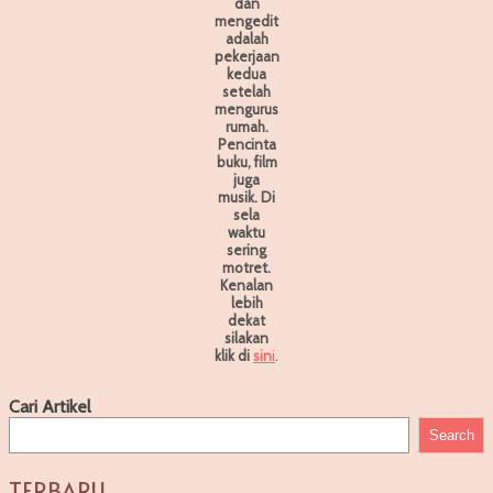
dan
mengedit
adalah
pekerjaan
kedua
setelah
mengurus
rumah.
Pencinta
buku, film
juga
musik. Di
sela
waktu
sering
motret.
Kenalan
lebih
dekat
silakan
klik di
sin
i
.
Cari Artikel
Search
TERBARU