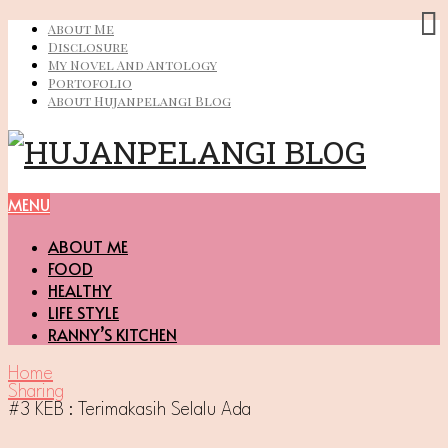
About Me
Disclosure
My Novel And Antology
Portofolio
About Hujanpelangi Blog
MENU
ABOUT ME
FOOD
HEALTHY
LIFE STYLE
RANNY’S KITCHEN
Home
Sharing
#3 KEB : Terimakasih Selalu Ada