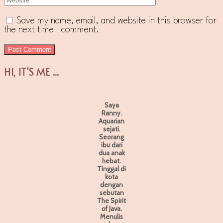
Save my name, email, and website in this browser for
the next time I comment.
HI, IT'S ME ...
Saya
Ranny.
Aquarian
sejati.
Seorang
ibu dari
dua anak
hebat.
Tinggal di
kota
dengan
sebutan
The Spirit
of Java.
Menulis