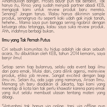
Alhamdulilah banget. Proses bayar pun tak berbelit. Tak
hanya itu, Rinso yang sudah menjadi partner abadi KEB,
mengajak kami untuk review produk baru mereka.
Senang? Jangan tanya. Walau hanya dikirimin sample
produk, senangnya itu seperti kaki udah gak injak tanah,
hehehe.. Mama saya pun bangga sering ngobrol dengan
keluarga atau tetangga, kalau saya suka review produk.
Ahh, indahnya berbagi bukan.
Ilmu yang Tak Pernah Putus
Ciri sebuah komunitas itu hidup adalah ide akan sebuah
acara. Itu dibuktikan oleh KEB, tahun 2014 kemarin, saya
banjir ilmu!
Setiap senin tiap bulannya, selalu ada event bagi ilmu
dari para emak. Mulai dari, cara dilirik agensi, mereview
produk, etika job review. Sangat excited dengan bagi
ilmu ini. Selain itu, ada juga yang namanya, Arisan Ilmu.
Memang sih baru diadakan di Jakarta, tapi kami yang
menetap di kota lain tak perlu khawatir karena para emak
yang ikut selalu membuat ulasan tentang materi yang
dibagi.
Silaturahmi tak hanya via online, tapi via offline pun