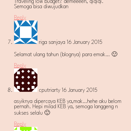
Traveling low budget? demeeeen, qiqiqi.
Semoga bisa diwujudkan
Reply
riga sanjaya
16 January 2015
Selamat ulang tahun (blognya) para emak… 🙂
Reply
cputriarty
16 January 2015
asyiknya dipercaya KEB ya,mak…hehe aku belom
pernah. Hepi milad KEB ya, semoga langgeng n
sukses selalu 🙂
Reply