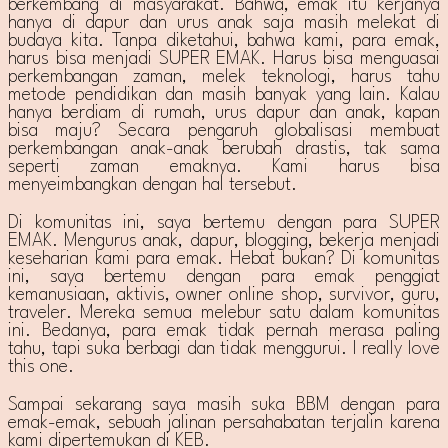
berkembang di masyarakat. Bahwa, emak itu kerjanya
hanya di dapur dan urus anak saja masih melekat di
budaya kita. Tanpa diketahui, bahwa kami, para emak,
harus bisa menjadi SUPER EMAK. Harus bisa menguasai
perkembangan zaman, melek teknologi, harus tahu
metode pendidikan dan masih banyak yang lain. Kalau
hanya berdiam di rumah, urus dapur dan anak, kapan
bisa maju? Secara pengaruh globalisasi membuat
perkembangan anak-anak berubah drastis, tak sama
seperti zaman emaknya. Kami harus bisa
menyeimbangkan dengan hal tersebut.
Di komunitas ini, saya bertemu dengan para SUPER
EMAK. Mengurus anak, dapur, blogging, bekerja menjadi
keseharian kami para emak. Hebat bukan? Di komunitas
ini, saya bertemu dengan para emak penggiat
kemanusiaan, aktivis, owner online shop, survivor, guru,
traveler. Mereka semua melebur satu dalam komunitas
ini. Bedanya, para emak tidak pernah merasa paling
tahu, tapi suka berbagi dan tidak menggurui. I really love
this one.
Sampai sekarang saya masih suka BBM dengan para
emak-emak, sebuah jalinan persahabatan terjalin karena
kami dipertemukan di KEB.