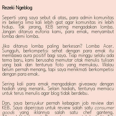
Rezeki Ngeblog
Seperti yang saya sebut di atas, para admin komunitas
ini bekerja lima kali lebih giat agar komunitas ini lebih
hidup. Tak jarang, KEB sering mengadakan lomba.
Jangan ditanya euforia kami, para emak, menyambut
lomba demi lomba.
Jika ditanya lomba paling berkesan? Lomba Acer.
Sungguh, berkompetisi sehat dengan para emak itu
membawa aura positif bagi saya. Tiap minggu selalu ada
tema baru, kami berusaha memutar otak menulis tulisan
yang baik dan tentunya foto yang memukau. Walau
belum pernah menang, tapi saya menikmati berkompetisi
dengan para emak.
Sering kali para emak mengadakan giveaway dengan
hadiah yang menarik. Selain hadiah, tentunya memacu
untuk terus menulis agar blog tidak berdebu.
Dan, saya bersyukur pernah kebagian job review dari
KEB. Saya dipercaya untuk review salah satu
consumer
goods
yang iklannya salah satu chef ganteng.