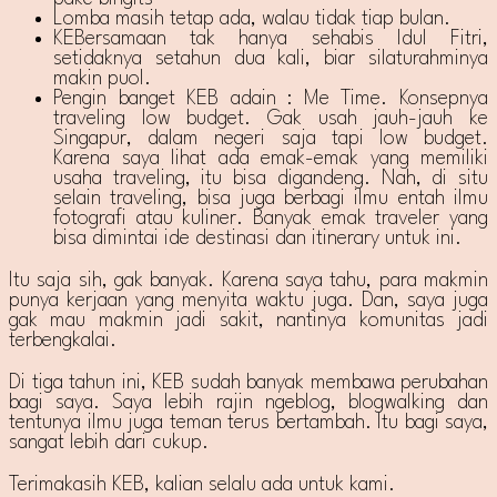
Lomba masih tetap ada, walau tidak tiap bulan.
KEBersamaan tak hanya sehabis Idul Fitri,
setidaknya setahun dua kali, biar silaturahminya
makin puol.
Pengin banget KEB adain : Me Time. Konsepnya
traveling low budget. Gak usah jauh-jauh ke
Singapur, dalam negeri saja tapi low budget.
Karena saya lihat ada emak-emak yang memiliki
usaha traveling, itu bisa digandeng. Nah, di situ
selain traveling, bisa juga berbagi ilmu entah ilmu
fotografi atau kuliner. Banyak emak traveler yang
bisa dimintai ide destinasi dan itinerary untuk ini.
Itu saja sih, gak banyak. Karena saya tahu, para makmin
punya kerjaan yang menyita waktu juga. Dan, saya juga
gak mau makmin jadi sakit, nantinya komunitas jadi
terbengkalai.
Di tiga tahun ini, KEB sudah banyak membawa perubahan
bagi saya. Saya lebih rajin ngeblog, blogwalking dan
tentunya ilmu juga teman terus bertambah. Itu bagi saya,
sangat lebih dari cukup.
Terimakasih KEB, kalian selalu ada untuk kami.