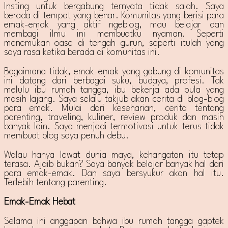
Insting untuk bergabung ternyata tidak salah. Saya
berada di tempat yang benar. Komunitas yang berisi para
emak-emak yang aktif ngeblog, mau belajar dan
membagi ilmu ini membuatku nyaman. Seperti
menemukan oase di tengah gurun, seperti itulah yang
saya rasa ketika berada di komunitas ini.
Bagaimana tidak, emak-emak yang gabung di komunitas
ini datang dari berbagai suku, budaya, profesi. Tak
melulu ibu rumah tangga, ibu bekerja ada pula yang
masih lajang. Saya selalu takjub akan cerita di blog-blog
para emak. Mulai dari keseharian, cerita tentang
parenting, traveling, kuliner, review produk dan masih
banyak lain. Saya menjadi termotivasi untuk terus tidak
membuat blog saya penuh debu.
Walau hanya lewat dunia maya, kehangatan itu tetap
terasa. Ajaib bukan? Saya banyak belajar banyak hal dari
para emak-emak. Dan saya bersyukur akan hal itu.
Terlebih tentang parenting.
Emak-Emak Hebat
Selama ini anggapan bahwa ibu rumah tangga gaptek