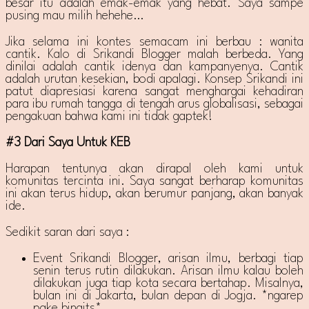
besar itu adalah emak-emak yang hebat. Saya sampe
pusing mau milih hehehe…
Jika selama ini kontes semacam ini berbau : wanita
cantik. Kalo di Srikandi Blogger malah berbeda. Yang
dinilai adalah cantik idenya dan kampanyenya. Cantik
adalah urutan kesekian, bodi apalagi. Konsep Srikandi ini
patut diapresiasi karena sangat menghargai kehadiran
para ibu rumah tangga di tengah arus globalisasi, sebagai
pengakuan bahwa kami ini tidak gaptek!
#3 Dari Saya Untuk KEB
Harapan tentunya akan dirapal oleh kami untuk
komunitas tercinta ini. Saya sangat berharap komunitas
ini akan terus hidup, akan berumur panjang, akan banyak
ide.
Sedikit saran dari saya :
Event Srikandi Blogger, arisan ilmu, berbagi tiap
senin terus rutin dilakukan. Arisan ilmu kalau boleh
dilakukan juga tiap kota secara bertahap. Misalnya,
bulan ini di Jakarta, bulan depan di Jogja. *ngarep
pake bingits*