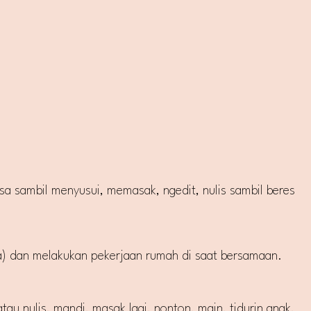
a sambil menyusui, memasak, ngedit, nulis sambil beres
ura) dan melakukan pekerjaan rumah di saat bersamaan.
tau nulis, mandi, masak lagi, nonton, main, tidurin anak,