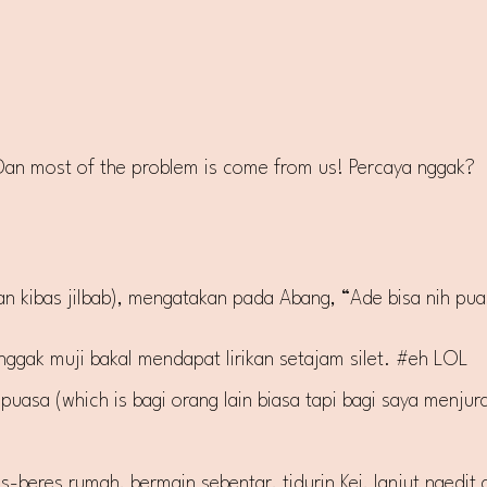
Dan most of the problem is come from us! Percaya nggak?
kibas jilbab), mengatakan pada Abang, “Ade bisa nih puas
 nggak muji bakal mendapat lirikan setajam silet. #eh LOL
 puasa (which is bagi orang lain biasa tapi bagi saya menj
beres rumah, bermain sebentar, tidurin Kei, lanjut ngedit a