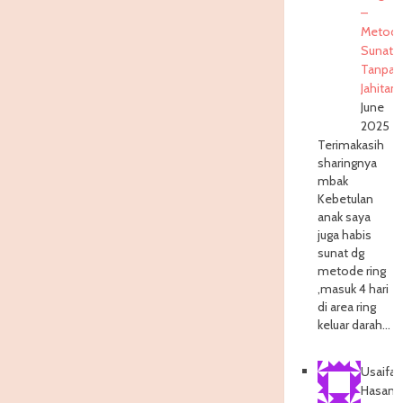
–
Metod
Sunat
Tanpa
Jahitan
1
June
2025
Terimakasih
sharingnya
mbak
Kebetulan
anak saya
juga habis
sunat dg
metode ring
,masuk 4 hari
di area ring
keluar darah…
Usaifat
Hasana