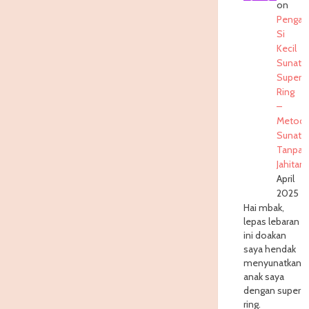
on
Pengal
Si
Kecil
Sunat
Super
Ring
–
Metod
Sunat
Tanpa
Jahitan
April
2025
Hai mbak,
lepas lebaran
ini doakan
saya hendak
menyunatkan
anak saya
dengan super
ring.