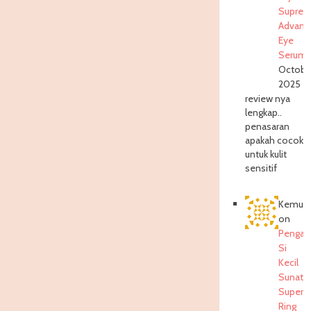
Supre
Advanc
Eye
Serum
Octobe
2025
review nya
lengkap..
penasaran
apakah cocok
untuk kulit
sensitif
Kemuni
on
Pengal
Si
Kecil
Sunat
Super
Ring