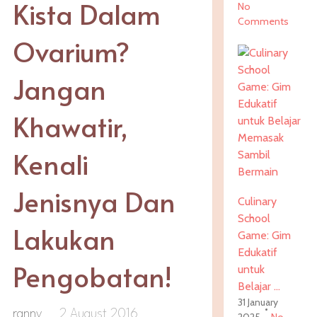
Kista Dalam
No
Comments
Ovarium?
Jangan
Khawatir,
Kenali
Jenisnya Dan
Culinary
School
Lakukan
Game: Gim
Edukatif
Pengobatan!
untuk
Belajar …
31 January
ranny
2 August 2016