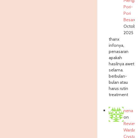
Mengat
Pori-
Pori
Besar
6
Octobe
2025
thanx
infonya,
penasaran
apakah
hasilnya awet
selama.
berbulan-
bulan atau
harus rutin
treatment
nena
on
Review
Wardah
Crystall