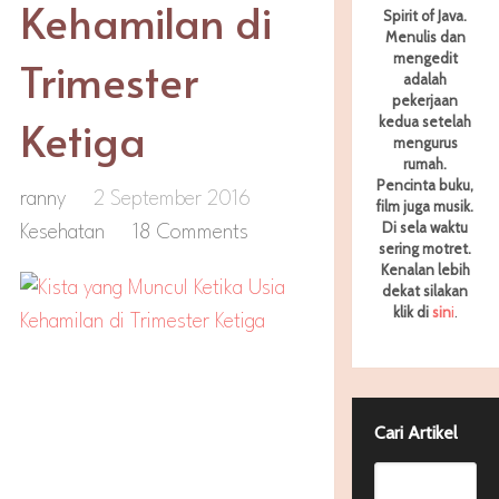
Kehamilan di
Spirit of Java.
Menulis dan
mengedit
Trimester
adalah
pekerjaan
Ketiga
kedua setelah
mengurus
rumah.
Pencinta buku,
ranny
2 September 2016
film juga musik.
Di sela waktu
Kesehatan
18 Comments
sering motret.
Kenalan lebih
dekat silakan
klik di
sin
i
.
Cari Artikel