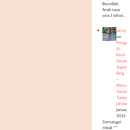
Bismillah.
Anak saya
usia 3 tahun…
ranny
on
Pengal
Si
Kecil
Sunat
Super
Ring
–
Metod
Sunat
Tanpa
Jahitan
3
January
2025
Semangat
mbak ^^