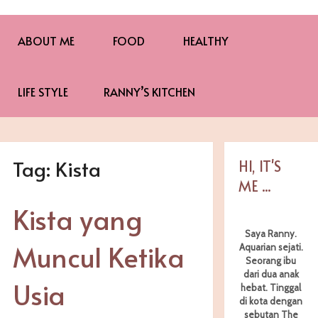
ABOUT ME
FOOD
HEALTHY
LIFE STYLE
RANNY’S KITCHEN
Tag:
Kista
HI, IT'S
ME ...
Kista yang
Saya Ranny.
Muncul Ketika
Aquarian sejati.
Seorang ibu
dari dua anak
Usia
hebat. Tinggal
di kota dengan
sebutan The