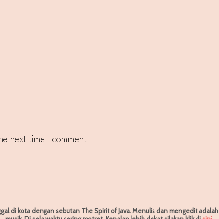
the next time I comment.
ggal di kota dengan sebutan The Spirit of Java. Menulis dan mengedit adala
musik. Di sela waktu sering motret.
Kenalan lebih dekat silakan klik di
sin
i
.