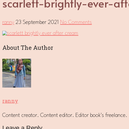
scarlett-brightly-ever-af
ranny
23 September 2021
No Comments
About The Author
ranny
Content creator. Content editor. Editor book's freelanc
Leave a Reply