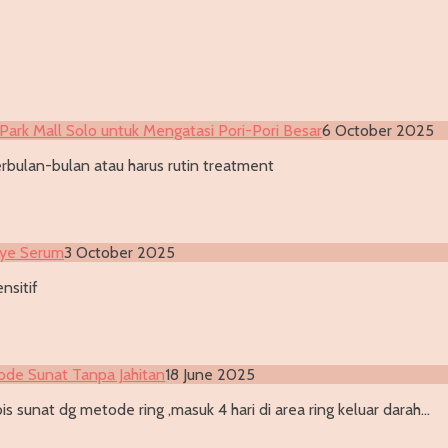
Park Mall Solo untuk Mengatasi Pori-Pori Besar
6 October 2025
rbulan-bulan atau harus rutin treatment
Eye Serum
3 October 2025
nsitif
ode Sunat Tanpa Jahitan
18 June 2025
s sunat dg metode ring ,masuk 4 hari di area ring keluar darah…