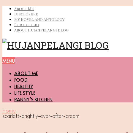
About Me
Disclosure
My Novel And Antology
Portofolio
About Hujanpelangi Blog
MENU
ABOUT ME
FOOD
HEALTHY
LIFE STYLE
RANNY’S KITCHEN
Home
scarlett-brightly-ever-after-cream