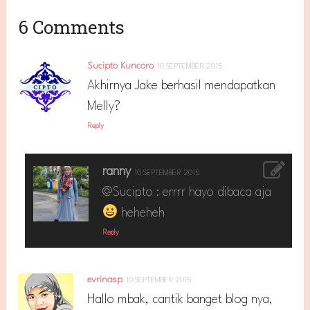
6 Comments
Sucipto Kuncoro
10 SEPTEMBER 2015
Akhirnya Jake berhasil mendapatkan
Melly?
Reply
ranny
10 SEPTEMBER 2015
@Sucipto : errrr hayo dibaca aja
heheheh
Reply
evrinasp
10 SEPTEMBER 2015
Hallo mbak, cantik banget blog nya,