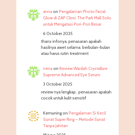
anna
on
Pengalaman Photo Facial
Glow di ZAP Clinic The Park Mall Solo
untuk Mengatasi Pori-Pori Besar
6 October 2025
thanx infonya, penasaran apakah
hasilnya awet selama. berbulan-bulan
atau harus rutin treatment
nena
on
Review Wardah Crystallure
Supreme Advanced Eye Serum
3 October 2025
review nya lengkap.. penasaran apakah
cocok untuk kulit sensitif
Kemuning
on
Pengalaman Si Kecil
Sunat Super Ring – Metode Sunat
Tanpa Jahitan