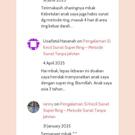
18 June 2025
Terimakasih sharingnya mbak
Kebetulan anak saya juga habis sunat
dg metode ring ,masuk 4 hari di area
ring keluar darah…
Usaifatul Hasanah
on
Pengalaman Si
Kecil Sunat Super Ring – Metode
Sunat Tanpa Jahitan
4 April 2025
Hai mbak, lepas lebaran ini doakan
saya hendak menyunatkan anak saya
dengan super ring. Bismillah. Anak saya
usia 3 tahun…
ranny
on
Pengalaman Si Kecil Sunat
Super Ring – Metode Sunat Tanpa
Jahitan
31 January 2025
Semangat mbak ^^