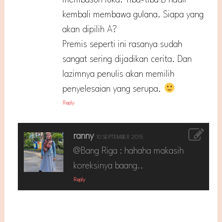
membasuh luka. Tiba-tiba B hadir
kembali membawa gulana. Siapa yang
akan dipilih A?
Premis seperti ini rasanya sudah
sangat sering dijadikan cerita. Dan
lazimnya penulis akan memilih
penyelesaian yang serupa.
Reply
ranny
10 SEPTEMBER 2015
@Bang Riga : hahaha makasih
koreksinya baang..
Reply