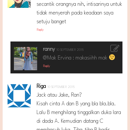
secantik orangnya nih, intisarinya untuk
tidak menyerah pada keadaan saya
setuju banget
Reply
ranny
10 SEPTEMBER 2015
@Mak Ervina : makasiihh mak
Reply
Riga
10 SEPTEMBER 2015
Jack atau Jake, Ran?
Kisah cinta A dan B yang bla bla.bla.
Lalu B menghilang tinggalkan duka lara
di dada A. Kemudian datang C