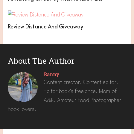
Review Distance And Giveaway
About The Author
Ranny
Content creator. Content editor.
Editor book's freelance. Mom of
A&K. Amateur Food Photographer.
Book lovers.