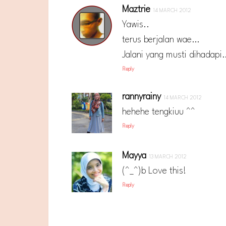
Maztrie
14 MARCH 2012
Yawis..
terus berjalan wae…
Jalani yang musti dihadap
Reply
rannyrainy
14 MARCH 2012
hehehe tengkiuu ^^
Reply
Mayya
13 MARCH 2012
(^_^)b Love this!
Reply