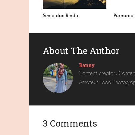
Senja dan Rindu
Purnama 
About The Author
Ranny
Content creator. Conten
Amateur Food Photograp
3 Comments