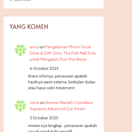
YANG KOMEN
anna
on
Pengalaman Photo Facial
Glow di ZAP Clinic The Park Mall Solo
untuk Mengatasi Pori-Pori Besar
6 October 2025
thanx infonya, penasaran apakah
hasilnya awet selama. berbulan-bulan
atau harus rutin treatment
nena
on
Review Wardah Crystallure
Supreme Advanced Eye Serum
3 October 2025
review nya lengkap.. penasaran apakah
cocok untuk kulit sensitif