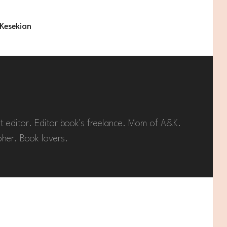
Kesekian
t editor. Editor book's freelance. Mom of A&K.
her. Book lovers.