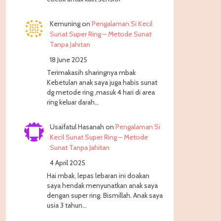
Kemuning
on
Pengalaman Si Kecil
Sunat Super Ring – Metode Sunat
Tanpa Jahitan
18 June 2025
Terimakasih sharingnya mbak
Kebetulan anak saya juga habis sunat
dg metode ring ,masuk 4 hari di area
ring keluar darah…
Usaifatul Hasanah
on
Pengalaman Si
Kecil Sunat Super Ring – Metode
Sunat Tanpa Jahitan
4 April 2025
Hai mbak, lepas lebaran ini doakan
saya hendak menyunatkan anak saya
dengan super ring. Bismillah. Anak saya
usia 3 tahun…