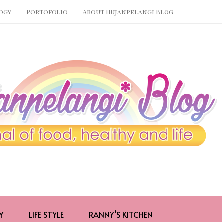
ogy
Portofolio
About Hujanpelangi Blog
Y
LIFE STYLE
RANNY’S KITCHEN