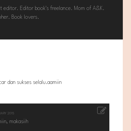
t editor. Editor book's freelance. Mom of A&K.
her. Book lovers.
ar dan sukses selalu.aamiin
UARY 2015
iin, makasiih