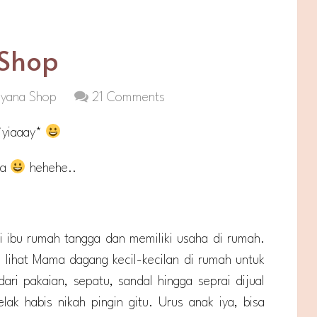
 Shop
ayana Shop
21 Comments
 *yiaaay*
ya
hehehe..
di ibu rumah tangga dan memiliki usaha di rumah.
g lihat Mama dagang kecil-kecilan di rumah untuk
ari pakaian, sepatu, sandal hingga seprai dijual
k habis nikah pingin gitu. Urus anak iya, bisa