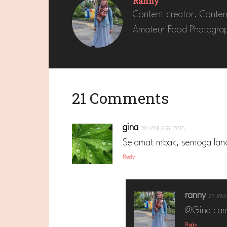
Ranny
Content creator. Conten
Amateur Food Photograp
21 Comments
gina
20 JANUARY 2015
Selamat mbak, semoga lanc
Reply
ranny
23 JAN
@Gina : am
Reply