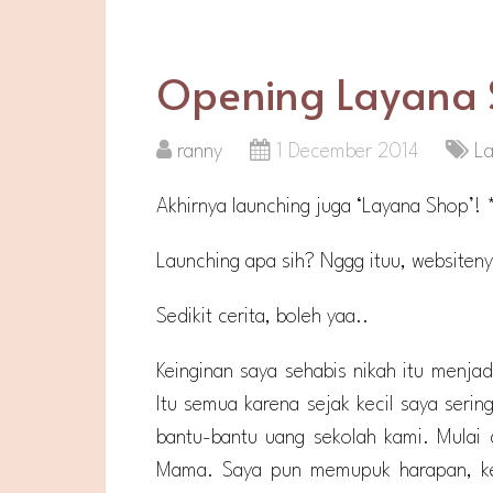
Opening Layana
ranny
1 December 2014
L
Akhirnya launching juga ‘Layana Shop’!
Launching apa sih? Nggg ituu, websiten
Sedikit cerita, boleh yaa..
Keinginan saya sehabis nikah itu menja
Itu semua karena sejak kecil saya serin
bantu-bantu uang sekolah kami. Mulai d
Mama. Saya pun memupuk harapan, kela