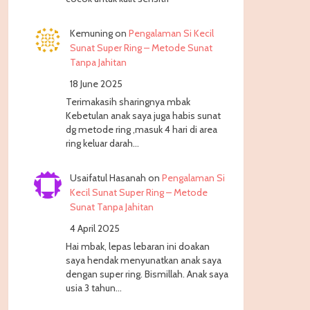
Kemuning
on
Pengalaman Si Kecil
Sunat Super Ring – Metode Sunat
Tanpa Jahitan
18 June 2025
Terimakasih sharingnya mbak
Kebetulan anak saya juga habis sunat
dg metode ring ,masuk 4 hari di area
ring keluar darah…
Usaifatul Hasanah
on
Pengalaman Si
Kecil Sunat Super Ring – Metode
Sunat Tanpa Jahitan
4 April 2025
Hai mbak, lepas lebaran ini doakan
saya hendak menyunatkan anak saya
dengan super ring. Bismillah. Anak saya
usia 3 tahun…