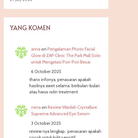
YANG KOMEN
anna
on
Pengalaman Photo Facial
Glow di ZAP Clinic The Park Mall Solo
untuk Mengatasi Pori-Pori Besar
6 October 2025
thanx infonya, penasaran apakah
hasilnya awet selama. berbulan-bulan
atau harus rutin treatment
nena
on
Review Wardah Crystallure
Supreme Advanced Eye Serum
3 October 2025
review nya lengkap.. penasaran apakah
cocok untuk kulit sensitif