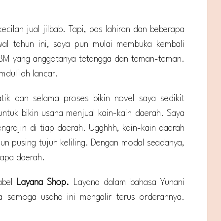
ecilan jual jilbab. Tapi, pas lahiran dan beberapa
al tahun ini, saya pun mulai membuka kembali
i BBM yang anggotanya tetangga dan teman-teman.
amdulilah lancar.
atik dan selama proses bikin novel saya sedikit
untuk bikin usaha menjual kain-kain daerah. Saya
engrajin di tiap daerah. Ugghhh, kain-kain daerah
pun pusing tujuh keliling. Dengan modal seadanya,
rapa daerah.
abel
Layana Shop.
Layana dalam bahasa Yunani
a semoga usaha ini mengalir terus orderannya.