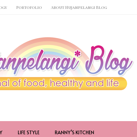
ogy
Portofolio
About Hujanpelangi Blog
Y
LIFE STYLE
RANNY’S KITCHEN