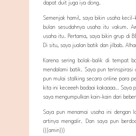
dapat duit juga iya dong.
Semenjak hamil, saya bikin usaha kecil-k
bulan sesudahnya usaha itu vakum. Aw
usaha itu. Pertama, saya bikin grup d
Di situ, saya jualan batik dan jilbab. Alh
Karena sering bolak-balik di tempat b
mendalami batik. Saya pun terinspirasi 
pun mulai stalking secara online para p
kita ini keceeeh badaai kakaaaa.. Saya 
saya mengumpulkan kain-kain dari bebe
Saya pun menamai usaha ini dengan l
artinya mengalir. Dan saya pun berdo
(((amin)))