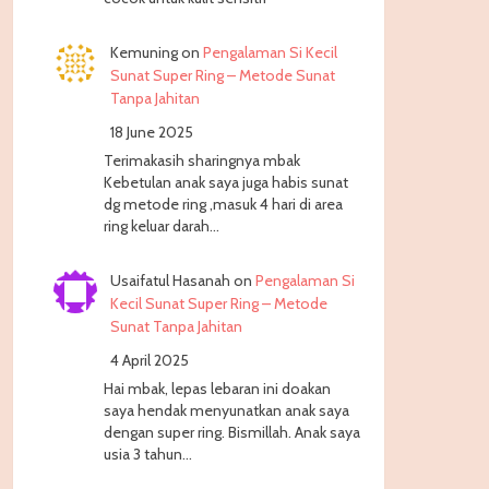
Kemuning
on
Pengalaman Si Kecil
Sunat Super Ring – Metode Sunat
Tanpa Jahitan
18 June 2025
Terimakasih sharingnya mbak
Kebetulan anak saya juga habis sunat
dg metode ring ,masuk 4 hari di area
ring keluar darah…
Usaifatul Hasanah
on
Pengalaman Si
Kecil Sunat Super Ring – Metode
Sunat Tanpa Jahitan
4 April 2025
Hai mbak, lepas lebaran ini doakan
saya hendak menyunatkan anak saya
dengan super ring. Bismillah. Anak saya
usia 3 tahun…