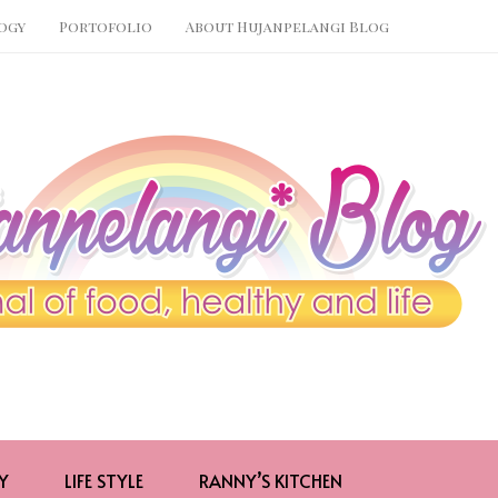
ogy
Portofolio
About Hujanpelangi Blog
Y
LIFE STYLE
RANNY’S KITCHEN