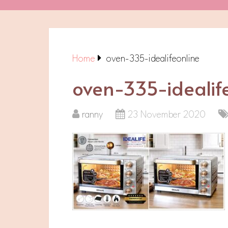
Home
oven-335-idealifeonline
oven-335-idealif
ranny
23 November 2020