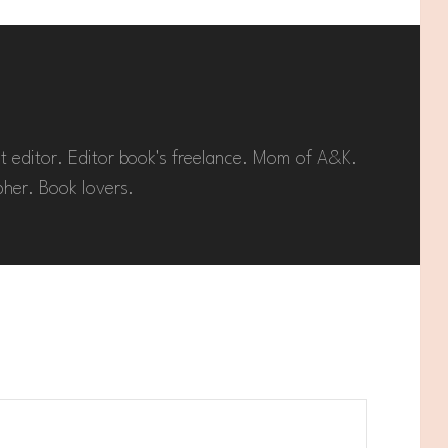
t editor. Editor book's freelance. Mom of A&K.
her. Book lovers.