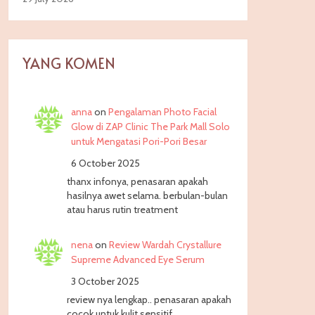
YANG KOMEN
anna
on
Pengalaman Photo Facial
Glow di ZAP Clinic The Park Mall Solo
untuk Mengatasi Pori-Pori Besar
6 October 2025
thanx infonya, penasaran apakah
hasilnya awet selama. berbulan-bulan
atau harus rutin treatment
nena
on
Review Wardah Crystallure
Supreme Advanced Eye Serum
3 October 2025
review nya lengkap.. penasaran apakah
cocok untuk kulit sensitif