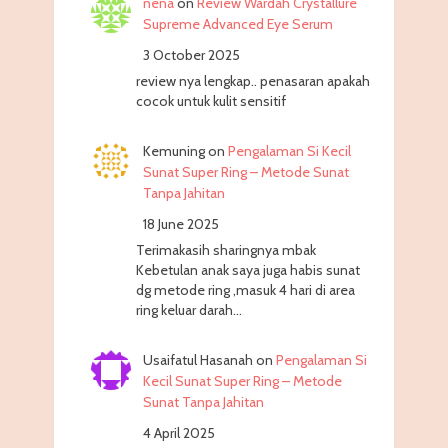
nena
on
Review Wardah Crystallure
Supreme Advanced Eye Serum
3 October 2025
review nya lengkap.. penasaran apakah
cocok untuk kulit sensitif
Kemuning
on
Pengalaman Si Kecil
Sunat Super Ring – Metode Sunat
Tanpa Jahitan
18 June 2025
Terimakasih sharingnya mbak
Kebetulan anak saya juga habis sunat
dg metode ring ,masuk 4 hari di area
ring keluar darah…
Usaifatul Hasanah
on
Pengalaman Si
Kecil Sunat Super Ring – Metode
Sunat Tanpa Jahitan
4 April 2025