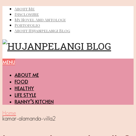
About Me
Disclosure
My Novel And Antology
Portofolio
About Hujanpelangi Blog
MENU
ABOUT ME
FOOD
HEALTHY
LIFE STYLE
RANNY’S KITCHEN
Home
kamar-alamanda-villa2