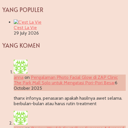
YANG POPULER
C’est La Vie
29 July 2026
YANG KOMEN
anna
on
Pengalaman Photo Facial Glow di ZAP Clinic
The Park Mall Solo untuk Mengatasi Pori-Pori Besar
6
October 2025
thanx infonya, penasaran apakah hasilnya awet selama.
berbulan-bulan atau harus rutin treatment