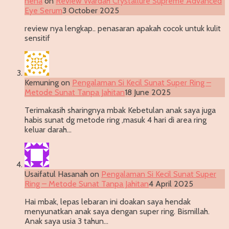
nena
on
Review Wardah Crystallure Supreme Advanced
Eye Serum
3 October 2025
review nya lengkap.. penasaran apakah cocok untuk kulit
sensitif
Kemuning
on
Pengalaman Si Kecil Sunat Super Ring –
Metode Sunat Tanpa Jahitan
18 June 2025
Terimakasih sharingnya mbak Kebetulan anak saya juga
habis sunat dg metode ring ,masuk 4 hari di area ring
keluar darah…
Usaifatul Hasanah
on
Pengalaman Si Kecil Sunat Super
Ring – Metode Sunat Tanpa Jahitan
4 April 2025
Hai mbak, lepas lebaran ini doakan saya hendak
menyunatkan anak saya dengan super ring. Bismillah.
Anak saya usia 3 tahun…