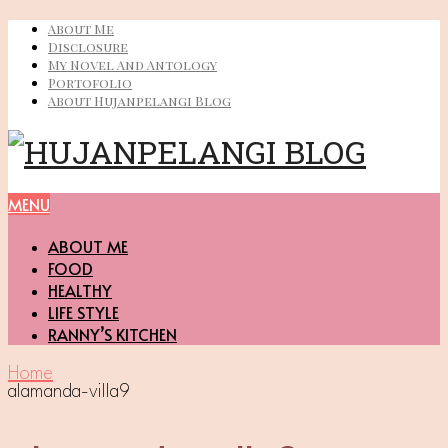
About Me
Disclosure
My Novel And Antology
Portofolio
About Hujanpelangi Blog
MENU
ABOUT ME
FOOD
HEALTHY
LIFE STYLE
RANNY’S KITCHEN
Home
alamanda-villa9