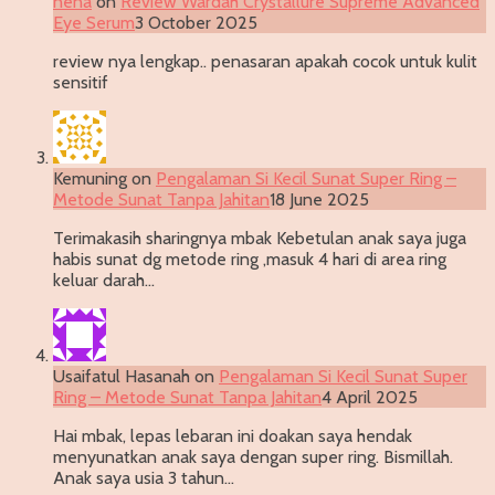
nena
on
Review Wardah Crystallure Supreme Advanced
Eye Serum
3 October 2025
review nya lengkap.. penasaran apakah cocok untuk kulit
sensitif
Kemuning
on
Pengalaman Si Kecil Sunat Super Ring –
Metode Sunat Tanpa Jahitan
18 June 2025
Terimakasih sharingnya mbak Kebetulan anak saya juga
habis sunat dg metode ring ,masuk 4 hari di area ring
keluar darah…
Usaifatul Hasanah
on
Pengalaman Si Kecil Sunat Super
Ring – Metode Sunat Tanpa Jahitan
4 April 2025
Hai mbak, lepas lebaran ini doakan saya hendak
menyunatkan anak saya dengan super ring. Bismillah.
Anak saya usia 3 tahun…