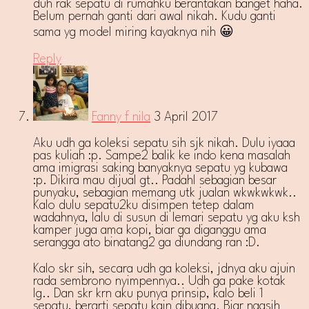
duh rak sepatu di rumahku berantakan banget haha.
Belum pernah ganti dari awal nikah. Kudu ganti
sama yg model miring kayaknya nih 😀
Reply
Fanny f nila
3 April 2017
Aku udh ga koleksi sepatu sih sjk nikah. Dulu iyaaa
pas kuliah :p. Sampe2 balik ke indo kena masalah
ama imigrasi saking banyaknya sepatu yg kubawa
:p. Dikira mau dijual gt.. Padahl sebagian besar
punyaku, sebagian memang utk jualan wkwkwkwk..
Kalo dulu sepatu2ku disimpen tetep dalam
wadahnya, lalu di susun di lemari sepatu yg aku ksh
kamper juga ama kopi, biar ga diganggu ama
serangga ato binatang2 ga diundang ran :D.
Kalo skr sih, secara udh ga koleksi, jdnya aku ajuin
rada sembrono nyimpennya.. Udh ga pake kotak
lg.. Dan skr krn aku punya prinsip, kalo beli 1
sepatu, berarti sepatu kain dibuang. Biar ngasih