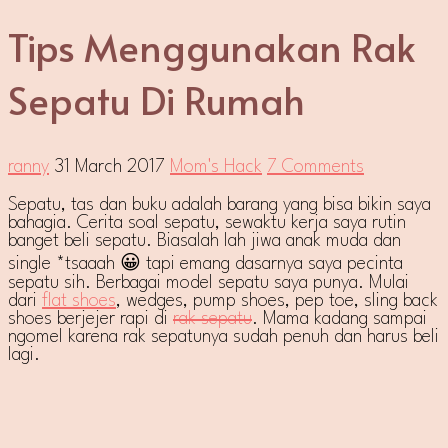
Tips Menggunakan Rak
Sepatu Di Rumah
ranny
31 March 2017
Mom's Hack
7 Comments
Sepatu, tas dan buku adalah barang yang bisa bikin saya
bahagia. Cerita soal sepatu, sewaktu kerja saya rutin
banget beli sepatu. Biasalah lah jiwa anak muda dan
single *tsaaah 😀 tapi emang dasarnya saya pecinta
sepatu sih. Berbagai model sepatu saya punya. Mulai
dari
flat shoes
, wedges, pump shoes, pep toe, sling back
shoes berjejer rapi di
rak sepatu
. Mama kadang sampai
ngomel karena rak sepatunya sudah penuh dan harus beli
lagi.