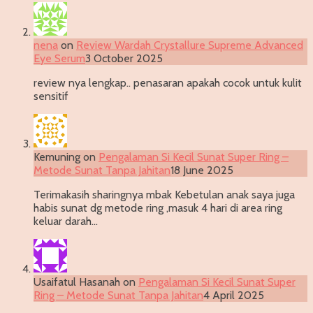
nena
on
Review Wardah Crystallure Supreme Advanced
Eye Serum
3 October 2025
review nya lengkap.. penasaran apakah cocok untuk kulit
sensitif
Kemuning
on
Pengalaman Si Kecil Sunat Super Ring –
Metode Sunat Tanpa Jahitan
18 June 2025
Terimakasih sharingnya mbak Kebetulan anak saya juga
habis sunat dg metode ring ,masuk 4 hari di area ring
keluar darah…
Usaifatul Hasanah
on
Pengalaman Si Kecil Sunat Super
Ring – Metode Sunat Tanpa Jahitan
4 April 2025