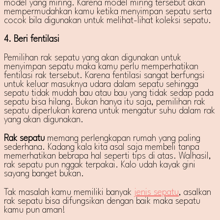
model yang miring. Karena model miring tersebut akan
mempermudahkan kamu ketika menyimpan sepatu serta
cocok bila digunakan untuk melihat-lihat koleksi sepatu.
4. Beri fentilasi
Pemilihan rak sepatu yang akan digunakan untuk
menyimpan sepatu maka kamu perlu memperhatikan
fentilasi rak tersebut. Karena fentilasi sangat berfungsi
untuk keluar masuknya udara dalam sepatu sehingga
sepatu tidak mudah bau atau bau yang tidak sedap pada
sepatu bisa hilang. Bukan hanya itu saja, pemilihan rak
sepatu diperlukan karena untuk mengatur suhu dalam rak
yang akan digunakan.
Rak sepatu
memang perlengkapan rumah yang paling
sederhana. Kadang kala kita asal saja membeli tanpa
memerhatikan bebrapa hal seperti tips di atas. Walhasil,
rak sepatu pun nggak terpakai. Kalo udah kayak gini
sayang banget bukan.
Tak masalah kamu memiliki banyak
jenis sepatu
, asalkan
rak sepatu bisa difungsikan dengan baik maka sepatu
kamu pun aman!