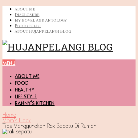
About Me
Disclosure
My Novel And Antology
Portofolio
About Hujanpelangi Blog
MENU
ABOUT ME
FOOD
HEALTHY
LIFE STYLE
RANNY’S KITCHEN
Home
Mom's Hack
Tips Menggunakan Rak Sepatu Di Rumah