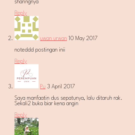
sharingnya
Reply
uwan urwan
10 May 2017
noteddd postingan inii
Reply
Pu
3 April 2017
Saya manfaatin dus sepatunya, lalu ditaruh rak.
Sekali2 buka biar kena angin
Reply