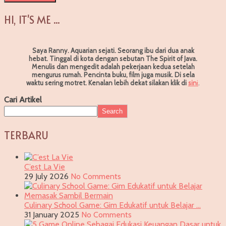
HI, IT'S ME ...
Saya Ranny. Aquarian sejati. Seorang ibu dari dua anak
hebat. Tinggal di kota dengan sebutan The Spirit of Java.
Menulis dan mengedit adalah pekerjaan kedua setelah
mengurus rumah. Pencinta buku, film juga musik. Di sela
waktu sering motret.
Kenalan lebih dekat silakan klik di
sin
i
.
Cari Artikel
Search
TERBARU
C’est La Vie
29 July 2026
No Comments
Culinary School Game: Gim Edukatif untuk Belajar …
31 January 2025
No Comments