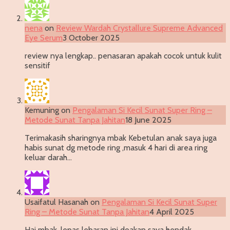
nena
on
Review Wardah Crystallure Supreme Advanced
Eye Serum
3 October 2025
review nya lengkap.. penasaran apakah cocok untuk kulit
sensitif
Kemuning
on
Pengalaman Si Kecil Sunat Super Ring –
Metode Sunat Tanpa Jahitan
18 June 2025
Terimakasih sharingnya mbak Kebetulan anak saya juga
habis sunat dg metode ring ,masuk 4 hari di area ring
keluar darah…
Usaifatul Hasanah
on
Pengalaman Si Kecil Sunat Super
Ring – Metode Sunat Tanpa Jahitan
4 April 2025
Hai mbak, lepas lebaran ini doakan saya hendak