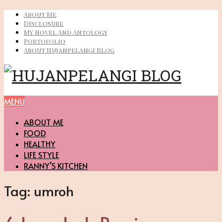
About Me
Disclosure
My Novel And Antology
Portofolio
About Hujanpelangi Blog
MENU
ABOUT ME
FOOD
HEALTHY
LIFE STYLE
RANNY’S KITCHEN
Tag:
umroh