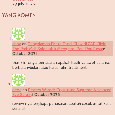
29 July 2026
YANG KOMEN
anna
on
Pengalaman Photo Facial Glow di ZAP Clinic
The Park Mall Solo untuk Mengatasi Pori-Pori Besar
6
October 2025
thanx infonya, penasaran apakah hasilnya awet selama.
berbulan-bulan atau harus rutin treatment
nena
on
Review Wardah Crystallure Supreme Advanced
Eye Serum
3 October 2025
review nya lengkap.. penasaran apakah cocok untuk kulit
sensitif