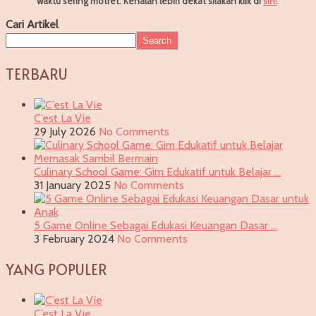
waktu sering motret.
Kenalan lebih dekat silakan klik di
sin
i
.
Cari Artikel
Search
TERBARU
C’est La Vie
29 July 2026
No Comments
Culinary School Game: Gim Edukatif untuk Belajar …
31 January 2025
No Comments
5 Game Online Sebagai Edukasi Keuangan Dasar …
3 February 2024
No Comments
YANG POPULER
C’est La Vie