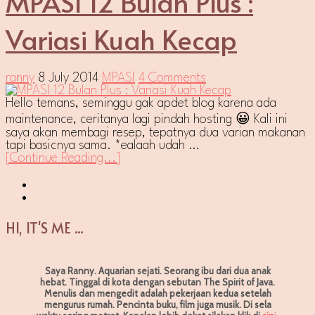
MPASI 12 Bulan Plus :
Variasi Kuah Kecap
ranny
8 July 2014
MPASI
4 Comments
Hello temans, seminggu gak apdet blog karena ada
maintenance, ceritanya lagi pindah hosting 😀 Kali ini
saya akan membagi resep, tepatnya dua varian makanan
tapi basicnya sama. *ealaah udah …
[Continue Reading...]
HI, IT'S ME ...
Saya Ranny. Aquarian sejati. Seorang ibu dari dua anak
hebat. Tinggal di kota dengan sebutan The Spirit of Java.
Menulis dan mengedit adalah pekerjaan kedua setelah
mengurus rumah. Pencinta buku, film juga musik. Di sela