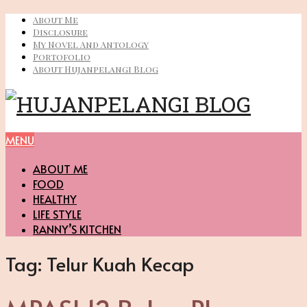
About Me
Disclosure
My Novel And Antology
Portofolio
About Hujanpelangi Blog
MENU
ABOUT ME
FOOD
HEALTHY
LIFE STYLE
RANNY’S KITCHEN
Tag:
Telur Kuah Kecap