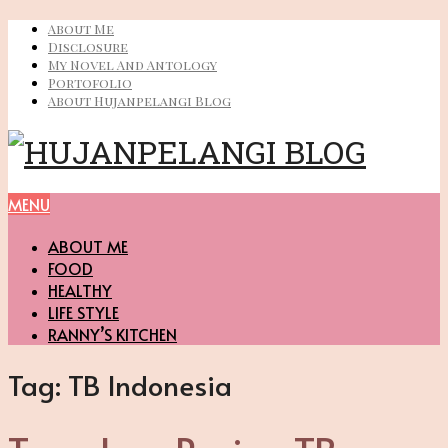
About Me
Disclosure
My Novel And Antology
Portofolio
About Hujanpelangi Blog
MENU
ABOUT ME
FOOD
HEALTHY
LIFE STYLE
RANNY’S KITCHEN
Tag:
TB Indonesia