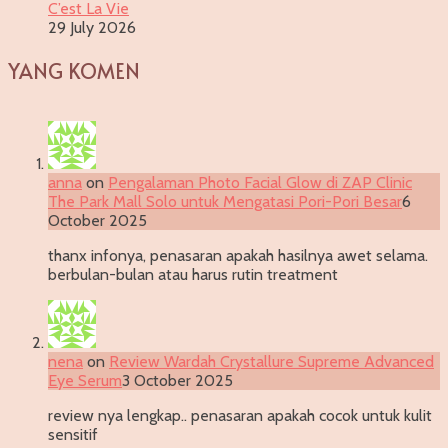
C’est La Vie
29 July 2026
YANG KOMEN
anna
on
Pengalaman Photo Facial Glow di ZAP Clinic
The Park Mall Solo untuk Mengatasi Pori-Pori Besar
6
October 2025
thanx infonya, penasaran apakah hasilnya awet selama.
berbulan-bulan atau harus rutin treatment
nena
on
Review Wardah Crystallure Supreme Advanced
Eye Serum
3 October 2025
review nya lengkap.. penasaran apakah cocok untuk kulit
sensitif