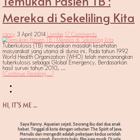
Temukan Pasien TB :
Mereka di Sekeliling Kita
ranny
3 April 2014
Lomba
17 Comments
Tuberkulosis (TB) merupakan masalah kesehatan
masyarakat yang utama di dunia ini. Pada tahun 1992
World Health Organization (WHO) telah mencanangkan
tuberkulosis sebagai Global Emergency. Berdasarkan
hasil survei tahun 2010, …
[Continue Reading...]
HI, IT'S ME ...
Saya Ranny. Aquarian sejati. Seorang ibu dari dua anak
hebat. Tinggal di kota dengan sebutan The Spirit of Java.
Menulis dan mengedit adalah pekerjaan kedua setelah
mengurus rumah. Pencinta buku, film juga musik. Di sela