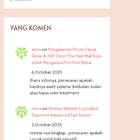
YANG KOMEN
anna
on
Pengalaman Photo Facial
Glow di ZAP Clinic The Park Mall Solo
untuk Mengatasi Pori-Pori Besar
6 October 2025
thanx infonya, penasaran apakah
hasilnya awet selama. berbulan-bulan
atau harus rutin treatment
nena
on
Review Wardah Crystallure
Supreme Advanced Eye Serum
3 October 2025
review nya lengkap.. penasaran apakah
cocok untuk kulit sensitif