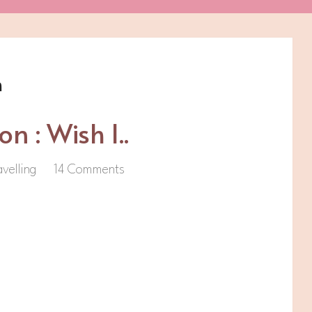
n
 : Wish I..
avelling
14 Comments