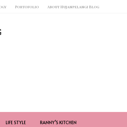
ogy
Portofolio
About Hujanpelangi Blog
LIFE STYLE
RANNY’S KITCHEN