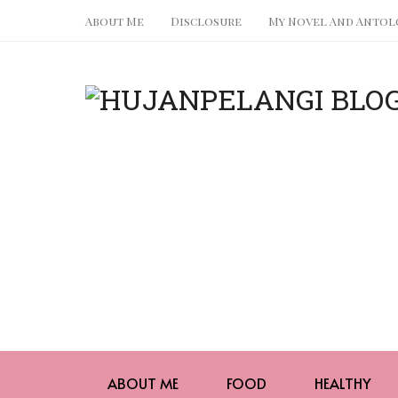
About Me
Disclosure
My Novel And Antol
ABOUT ME
FOOD
HEALTHY