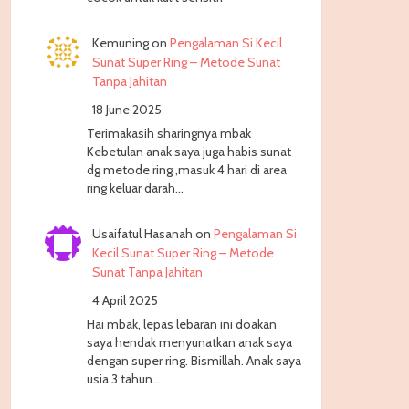
Kemuning
on
Pengalaman Si Kecil
Sunat Super Ring – Metode Sunat
Tanpa Jahitan
18 June 2025
Terimakasih sharingnya mbak
Kebetulan anak saya juga habis sunat
dg metode ring ,masuk 4 hari di area
ring keluar darah…
Usaifatul Hasanah
on
Pengalaman Si
Kecil Sunat Super Ring – Metode
Sunat Tanpa Jahitan
4 April 2025
Hai mbak, lepas lebaran ini doakan
saya hendak menyunatkan anak saya
dengan super ring. Bismillah. Anak saya
usia 3 tahun…