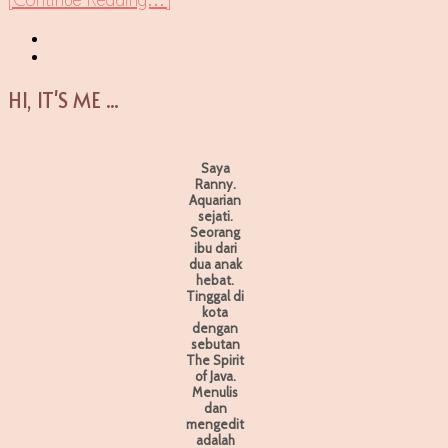
[Continue Reading...]
HI, IT'S ME ...
Saya
Ranny.
Aquarian
sejati.
Seorang
ibu dari
dua anak
hebat.
Tinggal di
kota
dengan
sebutan
The Spirit
of Java.
Menulis
dan
mengedit
adalah