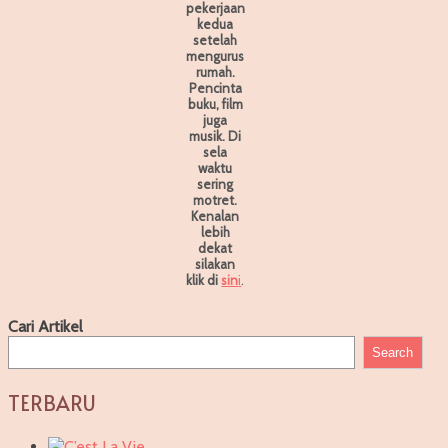
pekerjaan
kedua
setelah
mengurus
rumah.
Pencinta
buku, film
juga
musik. Di
sela
waktu
sering
motret.
Kenalan
lebih
dekat
silakan
klik di
sin
i
.
Cari Artikel
Search
TERBARU