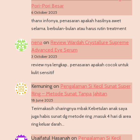
Pori-Pori Besar
6 October 2025
thanx infonya, penasaran apakah hasilnya awet
selama. berbulan-bulan atau harus rutin treatment
nena
on
Review Wardah Crystallure Supreme
Advanced Eye Serum
3 October 2025
review nya lengkap.. penasaran apakah cocok untuk
kulit sensitif
Kemuning
on
Pengalaman Si Kecil Sunat Super
Ring – Metode Sunat Tanpa Jahitan
18 June 2025
Terimakasih sharingnya mbak Kebetulan anak saya
juga habis sunat dg metode ring ,masuk 4 hari di area
ring keluar darah…
Usaifatul Hasanah
on
Pengalaman Si Kecil