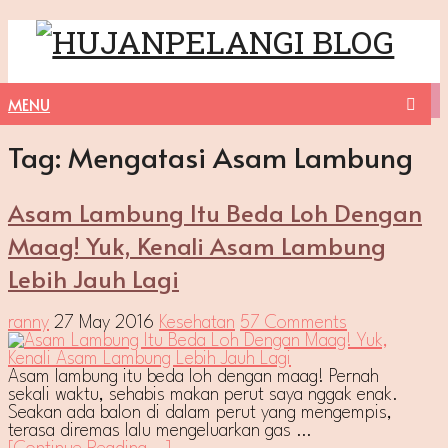
MENU
Tag:
Mengatasi Asam Lambung
Asam Lambung Itu Beda Loh Dengan
Maag! Yuk, Kenali Asam Lambung
Lebih Jauh Lagi
ranny
27 May 2016
Kesehatan
57 Comments
Asam lambung itu beda loh dengan maag! Pernah
sekali waktu, sehabis makan perut saya nggak enak.
Seakan ada balon di dalam perut yang mengempis,
terasa diremas lalu mengeluarkan gas …