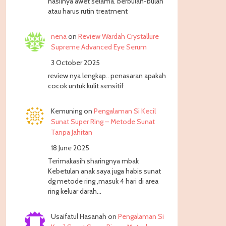
hasilnya awet selama. berbulan-bulan
atau harus rutin treatment
nena
on
Review Wardah Crystallure
Supreme Advanced Eye Serum
3 October 2025
review nya lengkap.. penasaran apakah
cocok untuk kulit sensitif
Kemuning
on
Pengalaman Si Kecil
Sunat Super Ring – Metode Sunat
Tanpa Jahitan
18 June 2025
Terimakasih sharingnya mbak
Kebetulan anak saya juga habis sunat
dg metode ring ,masuk 4 hari di area
ring keluar darah…
Usaifatul Hasanah
on
Pengalaman Si