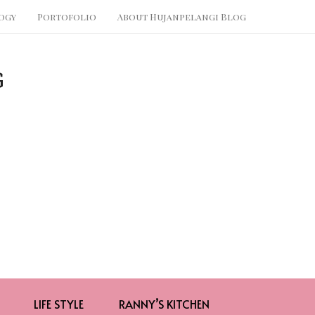
ogy
Portofolio
About Hujanpelangi Blog
LIFE STYLE
RANNY’S KITCHEN