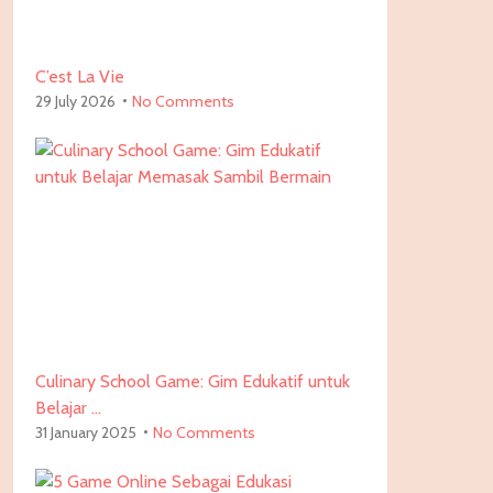
C’est La Vie
29 July 2026
No Comments
Culinary School Game: Gim Edukatif untuk
Belajar …
31 January 2025
No Comments