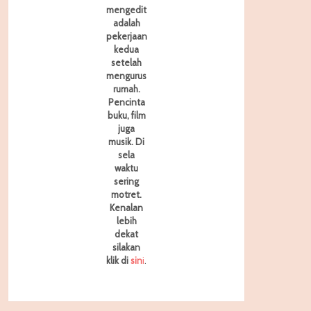
mengedit
adalah
pekerjaan
kedua
setelah
mengurus
rumah.
Pencinta
buku, film
juga
musik. Di
sela
waktu
sering
motret.
Kenalan
lebih
dekat
silakan
klik di
sin
i
.