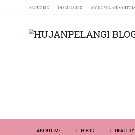
About Me
Disclosure
My Novel And Antol
ABOUT ME
FOOD
HEALTHY