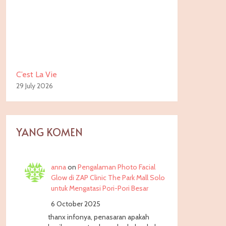
C’est La Vie
29 July 2026
YANG KOMEN
anna
on
Pengalaman Photo Facial
Glow di ZAP Clinic The Park Mall Solo
untuk Mengatasi Pori-Pori Besar
6 October 2025
thanx infonya, penasaran apakah