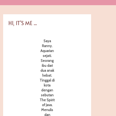
HI, IT'S ME ...
Saya
Ranny.
Aquarian
sejati.
Seorang
ibu dari
dua anak
hebat.
Tinggal di
kota
dengan
sebutan
The Spirit
of Java.
Menulis
dan