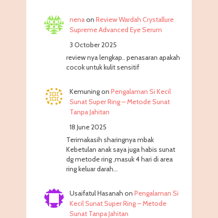
nena
on
Review Wardah Crystallure
Supreme Advanced Eye Serum
3 October 2025
review nya lengkap.. penasaran apakah
cocok untuk kulit sensitif
Kemuning
on
Pengalaman Si Kecil
Sunat Super Ring – Metode Sunat
Tanpa Jahitan
18 June 2025
Terimakasih sharingnya mbak
Kebetulan anak saya juga habis sunat
dg metode ring ,masuk 4 hari di area
ring keluar darah…
Usaifatul Hasanah
on
Pengalaman Si
Kecil Sunat Super Ring – Metode
Sunat Tanpa Jahitan