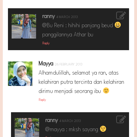
ranny
4 MARCH 2013
@Bu Reni : hihihi panjang beud
panggilannya Athar bu
Reply
Mayya
26 FEBRUARY 2013
Alhamdulillah, selamat ya ran, atas
kelahiran putra tercinta dan kelahiran
dirimu menjadi seorang ibu
Reply
ranny
4 MARCH 2013
@mayya : mksh sayang