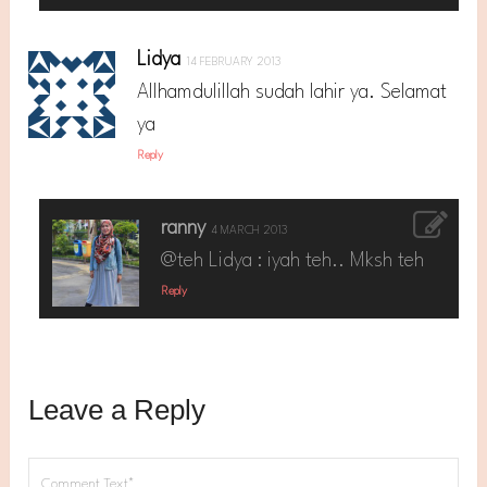
Lidya
14 FEBRUARY 2013
Allhamdulillah sudah lahir ya. Selamat
ya
Reply
ranny
4 MARCH 2013
@teh Lidya : iyah teh.. Mksh teh
Reply
Leave a Reply