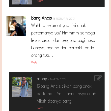
Reply
Bang Ancis
18 FEBRUARY 2013
Wahh… selamat ya… ini anak
pertamanya ya? Hmmmm semoga
lekas besar dan berguna bagi nusa
bangsa, agama dan berbakti pada
orang tua…
Reply
ranny
4 MARCH 2013
@bang Ancis : iyah bang anak
pertama.. Amiiiinnnn,insya allah..
Mksh doanya bang
Reply