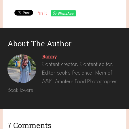
Pin It
WhatsApp
About The Author
Ranny
Content creator. Content editor.
Editor book's freelance. Mom of
A&K. Amateur Food Photographer.
Book lovers.
7 Comments