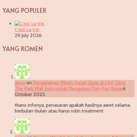
YANG POPULER
C’est La Vie
29 July 2026
YANG KOMEN
anna
on
Pengalaman Photo Facial Glow di ZAP Clinic
The Park Mall Solo untuk Mengatasi Pori-Pori Besar
6
October 2025
thanx infonya, penasaran apakah hasilnya awet selama.
berbulan-bulan atau harus rutin treatment