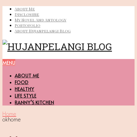
About Me
Disclosure
My Novel And Antology
Portofolio
About Hujanpelangi Blog
MENU
ABOUT ME
FOOD
HEALTHY
LIFE STYLE
RANNY’S KITCHEN
Home
okhome