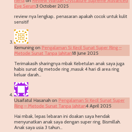
nena
on
Review Wardah Crystallure Supreme Advanced
Eye Serum
3 October 2025
review nya lengkap.. penasaran apakah cocok untuk kulit
sensitif
Kemuning
on
Pengalaman Si Kecil Sunat Super Ring –
Metode Sunat Tanpa Jahitan
18 June 2025
Terimakasih sharingnya mbak Kebetulan anak saya juga
habis sunat dg metode ring ,masuk 4 hari di area ring
keluar darah…
Usaifatul Hasanah
on
Pengalaman Si Kecil Sunat Super
Ring – Metode Sunat Tanpa Jahitan
4 April 2025
Hai mbak, lepas lebaran ini doakan saya hendak
menyunatkan anak saya dengan super ring. Bismillah.
Anak saya usia 3 tahun…