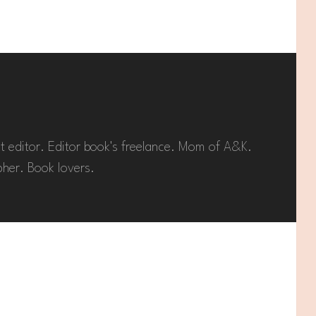
t editor. Editor book's freelance. Mom of A&K.
her. Book lovers.