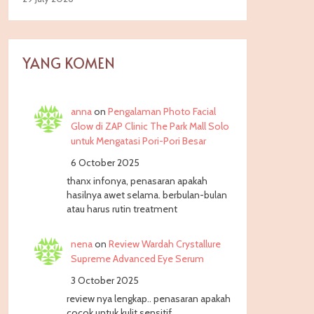
YANG KOMEN
anna
on
Pengalaman Photo Facial
Glow di ZAP Clinic The Park Mall Solo
untuk Mengatasi Pori-Pori Besar
6 October 2025
thanx infonya, penasaran apakah
hasilnya awet selama. berbulan-bulan
atau harus rutin treatment
nena
on
Review Wardah Crystallure
Supreme Advanced Eye Serum
3 October 2025
review nya lengkap.. penasaran apakah
cocok untuk kulit sensitif