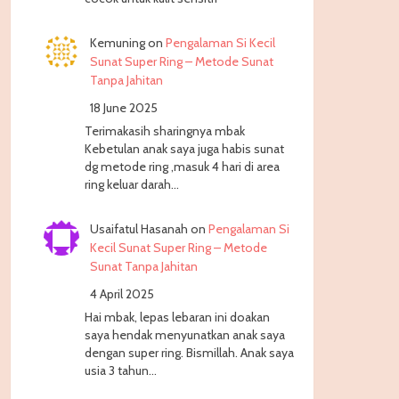
Kemuning
on
Pengalaman Si Kecil
Sunat Super Ring – Metode Sunat
Tanpa Jahitan
18 June 2025
Terimakasih sharingnya mbak
Kebetulan anak saya juga habis sunat
dg metode ring ,masuk 4 hari di area
ring keluar darah…
Usaifatul Hasanah
on
Pengalaman Si
Kecil Sunat Super Ring – Metode
Sunat Tanpa Jahitan
4 April 2025
Hai mbak, lepas lebaran ini doakan
saya hendak menyunatkan anak saya
dengan super ring. Bismillah. Anak saya
usia 3 tahun…