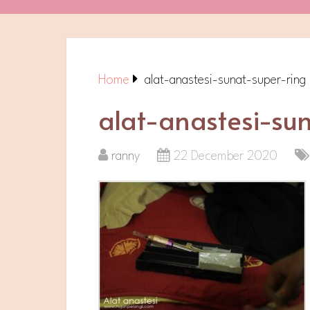
Home
alat-anastesi-sunat-super-ring
alat-anastesi-su
ranny
22 December 2020