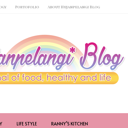
ogy
Portofolio
About Hujanpelangi Blog
Y
LIFE STYLE
RANNY’S KITCHEN