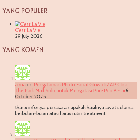
YANG POPULER
C’est La Vie
29 July 2026
YANG KOMEN
anna
on
Pengalaman Photo Facial Glow di ZAP Clinic
The Park Mall Solo untuk Mengatasi Pori-Pori Besar
6
October 2025
thanx infonya, penasaran apakah hasilnya awet selama.
berbulan-bulan atau harus rutin treatment