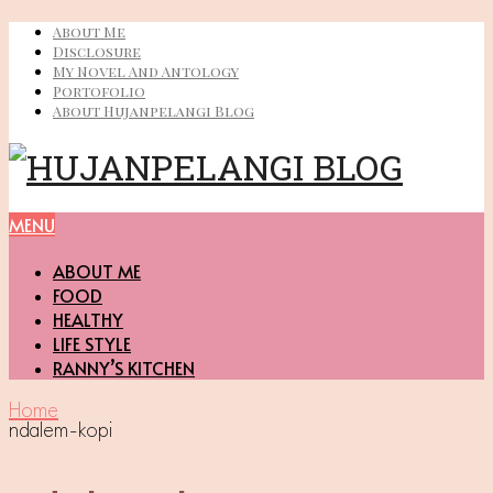
About Me
Disclosure
My Novel And Antology
Portofolio
About Hujanpelangi Blog
MENU
ABOUT ME
FOOD
HEALTHY
LIFE STYLE
RANNY’S KITCHEN
Home
ndalem-kopi