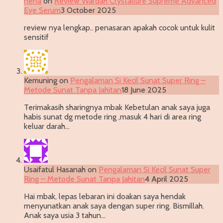
nena
on
Review Wardah Crystallure Supreme Advanced
Eye Serum
3 October 2025
review nya lengkap.. penasaran apakah cocok untuk kulit
sensitif
Kemuning
on
Pengalaman Si Kecil Sunat Super Ring –
Metode Sunat Tanpa Jahitan
18 June 2025
Terimakasih sharingnya mbak Kebetulan anak saya juga
habis sunat dg metode ring ,masuk 4 hari di area ring
keluar darah…
Usaifatul Hasanah
on
Pengalaman Si Kecil Sunat Super
Ring – Metode Sunat Tanpa Jahitan
4 April 2025
Hai mbak, lepas lebaran ini doakan saya hendak
menyunatkan anak saya dengan super ring. Bismillah.
Anak saya usia 3 tahun…