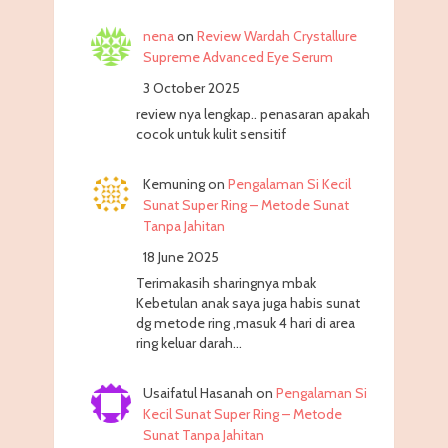
nena
on
Review Wardah Crystallure
Supreme Advanced Eye Serum
3 October 2025
review nya lengkap.. penasaran apakah
cocok untuk kulit sensitif
Kemuning
on
Pengalaman Si Kecil
Sunat Super Ring – Metode Sunat
Tanpa Jahitan
18 June 2025
Terimakasih sharingnya mbak
Kebetulan anak saya juga habis sunat
dg metode ring ,masuk 4 hari di area
ring keluar darah…
Usaifatul Hasanah
on
Pengalaman Si
Kecil Sunat Super Ring – Metode
Sunat Tanpa Jahitan