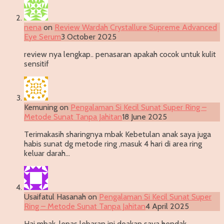
nena
on
Review Wardah Crystallure Supreme Advanced
Eye Serum
3 October 2025
review nya lengkap.. penasaran apakah cocok untuk kulit
sensitif
Kemuning
on
Pengalaman Si Kecil Sunat Super Ring –
Metode Sunat Tanpa Jahitan
18 June 2025
Terimakasih sharingnya mbak Kebetulan anak saya juga
habis sunat dg metode ring ,masuk 4 hari di area ring
keluar darah…
Usaifatul Hasanah
on
Pengalaman Si Kecil Sunat Super
Ring – Metode Sunat Tanpa Jahitan
4 April 2025
Hai mbak, lepas lebaran ini doakan saya hendak