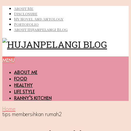
About Me
Disclosure
My Novel And Antology
Portofolio
About Hujanpelangi Blog
MENU
ABOUT ME
FOOD
HEALTHY
LIFE STYLE
RANNY’S KITCHEN
Home
tips membersihkan rumah2