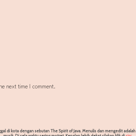
the next time I comment.
ggal di kota dengan sebutan The Spirit of Java. Menulis dan mengedit adala
musik. Di sela waktu sering motret.
Kenalan lebih dekat silakan klik di
sin
i
.