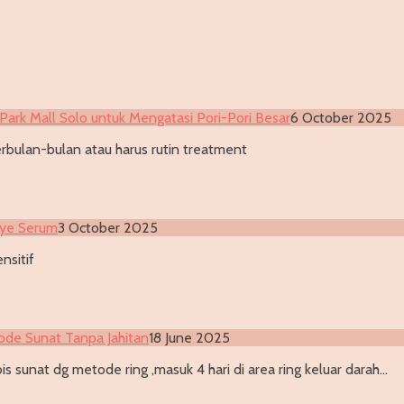
Park Mall Solo untuk Mengatasi Pori-Pori Besar
6 October 2025
rbulan-bulan atau harus rutin treatment
Eye Serum
3 October 2025
nsitif
ode Sunat Tanpa Jahitan
18 June 2025
s sunat dg metode ring ,masuk 4 hari di area ring keluar darah…