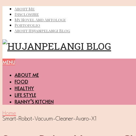
About Me
Disclosure
My Novel And Antology
Portofolio
About Hujanpelangi Blog
MENU
ABOUT ME
FOOD
HEALTHY
LIFE STYLE
RANNY’S KITCHEN
Home
Smart-Robot-Vacuum-Cleaner-Avaro-X1