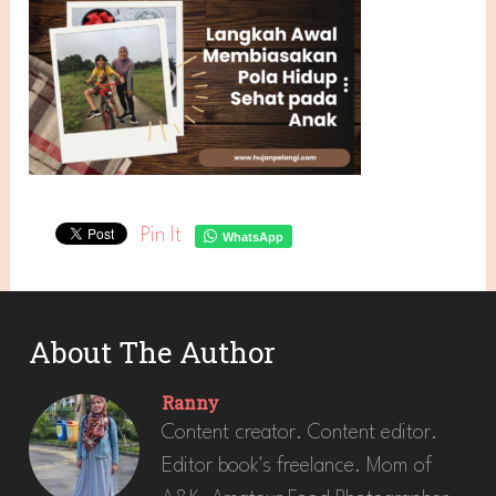
Pin It
WhatsApp
About The Author
Ranny
Content creator. Content editor.
Editor book's freelance. Mom of