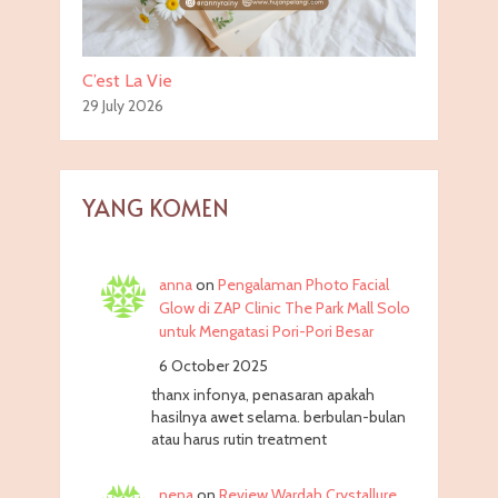
C’est La Vie
29 July 2026
YANG KOMEN
anna
on
Pengalaman Photo Facial
Glow di ZAP Clinic The Park Mall Solo
untuk Mengatasi Pori-Pori Besar
6 October 2025
thanx infonya, penasaran apakah
hasilnya awet selama. berbulan-bulan
atau harus rutin treatment
nena
on
Review Wardah Crystallure