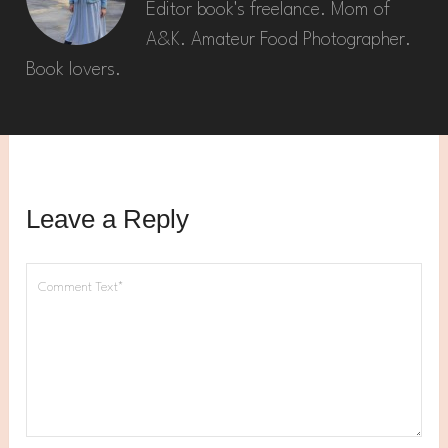
Editor book's freelance. Mom of
A&K. Amateur Food Photographer.
Book lovers.
Leave a Reply