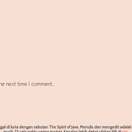
the next time I comment.
ggal di kota dengan sebutan The Spirit of Java. Menulis dan mengedit adala
musik. Di sela waktu sering motret.
Kenalan lebih dekat silakan klik di
sin
i
.