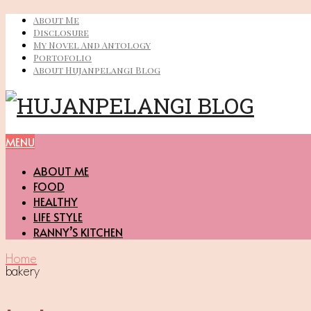
About Me
Disclosure
My Novel And Antology
Portofolio
About Hujanpelangi Blog
MENU
ABOUT ME
FOOD
HEALTHY
LIFE STYLE
RANNY’S KITCHEN
Home
bakery