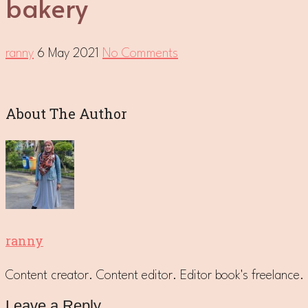
bakery
ranny
6 May 2021
No Comments
About The Author
ranny
Content creator. Content editor. Editor book's freelanc
Leave a Reply