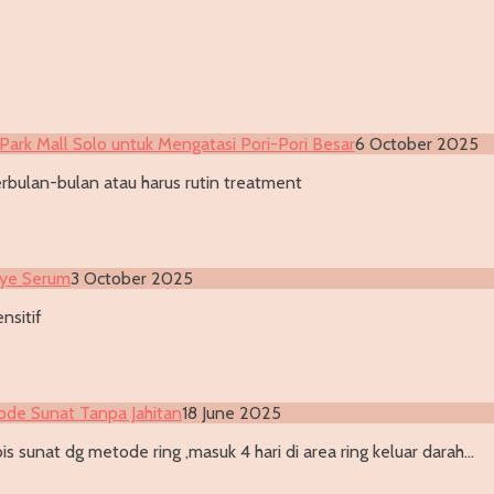
Park Mall Solo untuk Mengatasi Pori-Pori Besar
6 October 2025
rbulan-bulan atau harus rutin treatment
Eye Serum
3 October 2025
nsitif
ode Sunat Tanpa Jahitan
18 June 2025
s sunat dg metode ring ,masuk 4 hari di area ring keluar darah…